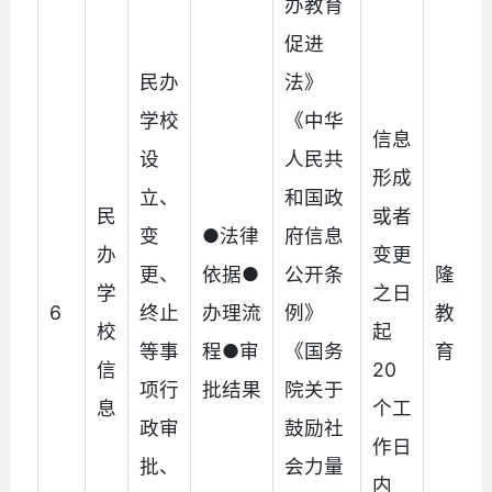
办教育
促进
民办
法》
学校
《中华
信息
设
人民共
形成
立、
和国政
民
或者
变
●法律
府信息
办
变更
更、
依据●
公开条
隆阳
学
之日
6
终止
办理流
例》
教育
校
起
等事
程●审
《国务
育局
信
20
项行
批结果
院关于
息
个工
政审
鼓励社
作日
批、
会力量
内