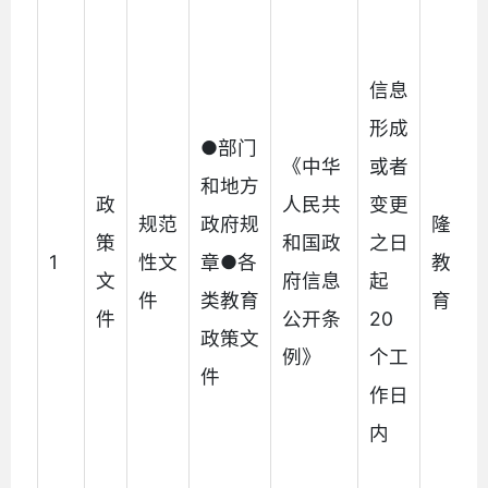
信息
形成
●部门
《中华
或者
和地方
政
人民共
变更
规范
政府规
隆阳
策
和国政
之日
1
性文
章●各
教育
文
府信息
起
件
类教育
育局
件
公开条
20
政策文
例》
个工
件
作日
内