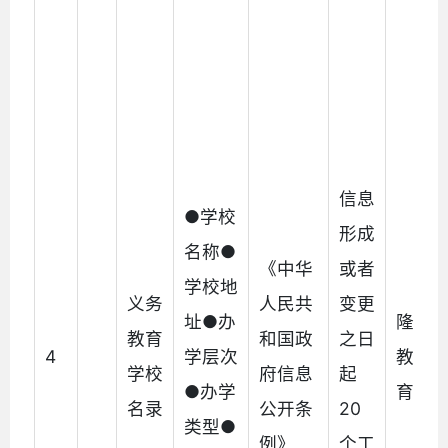
信息
●学校
形成
名称●
《中华
或者
学校地
义务
人民共
变更
址●办
隆阳
教育
和国政
之日
4
学层次
教育
学校
府信息
起
●办学
育局
名录
公开条
20
类型●
例》
个工