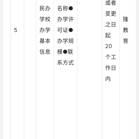
或者
民办
名称●
变更
学校
办学许
隆阳
之日
5
办学
可证●
教育
起
基本
办学规
育局
20
信息
模●联
个工
系方式
作日
内