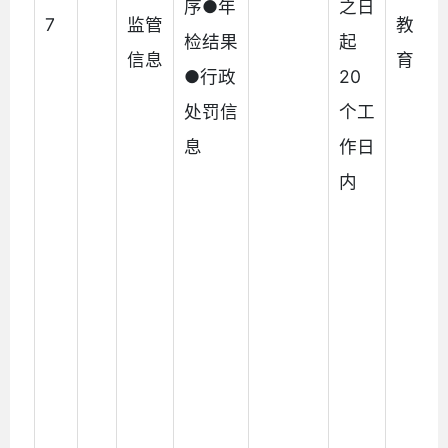
序●年
之日
7
监管
教育
检结果
起
信息
育局
●行政
20
处罚信
个工
息
作日
内