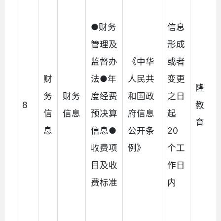
●财务
信息
管理及
形成
监督办
《中华
或者
财
法●年
人民共
变更
隆阳
务
财务
度经费
和国政
之日
8
教育
信
信息
预决算
府信息
起
育局
息
信息●
公开条
20
收费项
例》
个工
目及收
作日
费标准
内