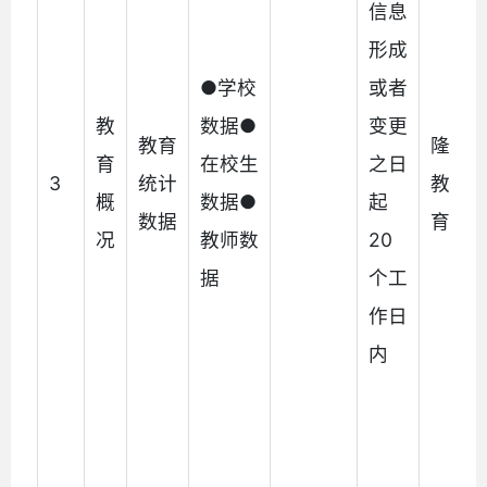
信息
形成
●学校
或者
教
数据●
变更
教育
隆阳
育
在校生
之日
3
统计
教育
概
数据●
起
数据
育局
况
教师数
20
据
个工
作日
内