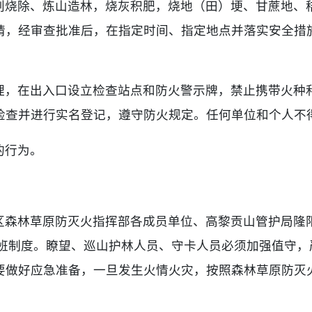
划烧除、炼山造林，烧灰积肥，烧地（田）埂、甘蔗地、
请，经审查批准后，在指定时间、指定地点并落实安全措
理，在出入口设立检查站点和防火警示牌，禁止携带火种
检查并进行实名登记，遵守防火规定。任何单位和个人不
的行为。
区森林草原防灭火指挥部各成员单位、高黎贡山管护局隆
带班制度。瞭望、巡山护林人员、守卡人员必须加强值守，
要做好应急准备，一旦发生火情火灾，按照森林草原防灭