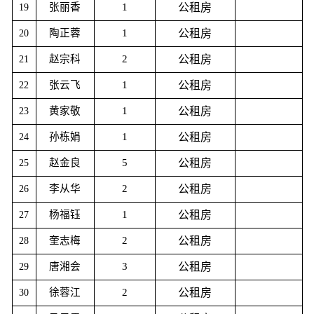
张丽香
1
公租房
19
陶正蓉
1
公租房
20
赵宗科
2
公租房
21
张云飞
1
公租房
22
黄家敬
1
公租房
23
孙栋娟
1
公租房
24
赵金良
5
公租房
25
李从华
2
公租房
26
杨福钰
1
公租房
27
奎志梅
2
公租房
28
唐湘会
3
公租房
29
徐蓉江
2
公租房
30