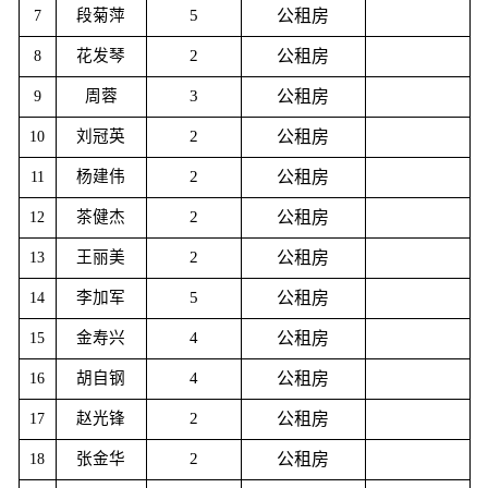
段菊萍
5
公租房
7
花发琴
2
公租房
8
周蓉
3
公租房
9
刘冠英
2
公租房
10
杨建伟
2
公租房
11
茶健杰
2
公租房
12
王丽美
2
公租房
13
李加军
5
公租房
14
金寿兴
4
公租房
15
胡自钢
4
公租房
16
赵光锋
2
公租房
17
张金华
2
公租房
18