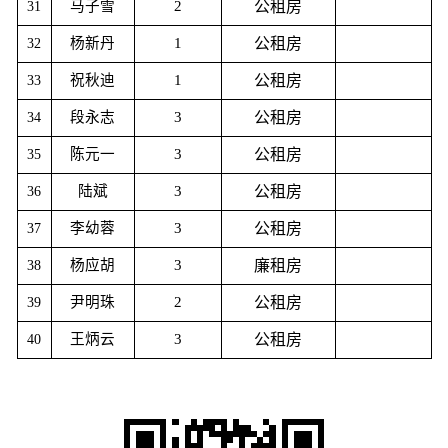
马子雪
2
公租房
31
杨新丹
1
公租房
32
祝秋迪
1
公租房
33
段永志
3
公租房
34
陈元一
3
公租房
35
陆斌
3
公租房
36
李幼蓉
3
公租房
37
杨应胡
3
廉
租房
38
尹明珠
2
公租房
39
王炳云
3
公租房
40