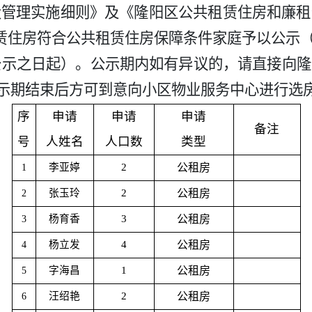
设管理实施细则》及《隆阳区公共租赁住房和廉租
赁住房符合公共租赁住房保障条件家庭予以公示
公示之日起）。公示期内如有异议的，请直接向
19反映，公示期结束后方可到意向小区物业服务中心进行
序
申请
申请
申请
备注
号
人姓名
人口数
类型
李亚婷
2
公租房
1
张玉玲
2
公租房
2
杨育香
3
公租房
3
杨立发
4
公租房
4
字海昌
1
公租房
5
汪绍艳
2
公租房
6