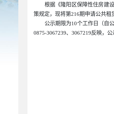
根据《隆阳区保障性住房建
策规定，现
将
第
216
期申请公共租
公示期限为10个工作日（自
0875-3067239、30672