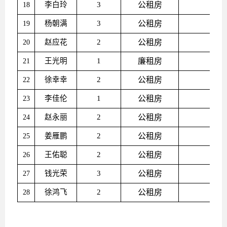
李白玲
3
公租房
18
杨朝满
3
公租房
19
赵应花
2
公租房
20
王光明
1
廉
租房
21
徐幸幸
2
公租房
22
李佳伦
1
公租房
23
赵永丽
2
公租房
24
姜雁鹏
2
公租房
25
王佑聪
2
公租房
26
钱光荣
3
公租房
27
徐鸿飞
2
公租房
28