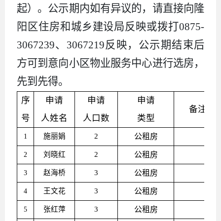
起）。公示期内如有异议的，请直接向隆
阳区住房和城乡建设局反映或拨打0875-
3067239、3067219反映，公示期结束后
方可到意向小区物业服务中心进行选房，
先到先得。
序
申请
申请
申请
备注
号
人姓名
人口数
类型
施丽娟
2
公租房
1
刘晓红
2
公租房
2
赵海桥
3
公租房
3
王文花
3
公租房
4
张红萍
3
公租房
5