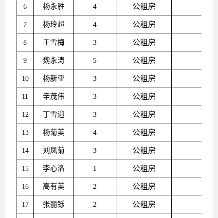
杨永胜
4
公租房
6
杨玲超
4
公租房
7
王雪梅
3
公租房
8
魏永涛
5
公租房
9
杨新亚
3
公租房
10
辛茂伟
3
公租房
11
丁雪迎
3
公租房
12
杨菊美
4
公租房
13
刘凤菊
3
公租房
14
李心洛
1
公租房
15
高有美
2
公租房
16
张丽铄
2
公租房
17