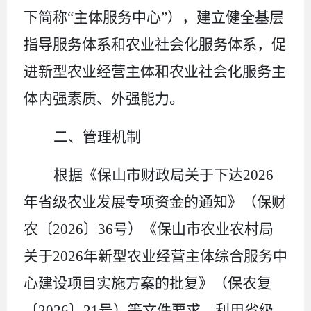
下简称
“
主体
服务中心
”
）
，建立健全基层
指导服务体系和农业社会化服务体系，促
进新型农业经营主体和农业社会化服务主
体内强素质、外强能力。
二、
管理
机制
根据
《
保山市财政局关于下达
2026
年
省级农业发展专项资金的通知》（
保
财
农〔
202
6
〕
36
号
）
《保山市农业农村局
关于
2026
年新型农业经营主体综合服务中
心建设项目实施方案的批复
》（
保
农
复
〔
202
6
〕
21
号
）
等
文件
要求，利用省级