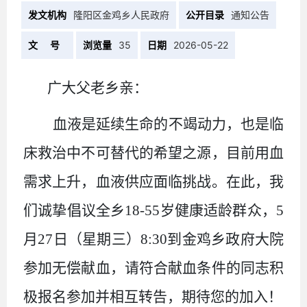
发文机构
隆阳区金鸡乡人民政府
公开目录
通知公告
文 号
浏览量
35
日期
2026-05-22
广大父老乡亲：
血液是延续生命的不竭动力，也是临
床救治中不可替代的希望之源
，目前
用血
需求上升，血液供应面临挑战
。
在此，我
们诚挚
倡议全乡
18-55
岁健康适龄
群众，
5
月
27
日（星期
三
）
8:30
到金鸡乡政府
大院
参加
无偿献血，请符合献血条件的同志积
极报名参加并相互转告
，
期待您的加入
！