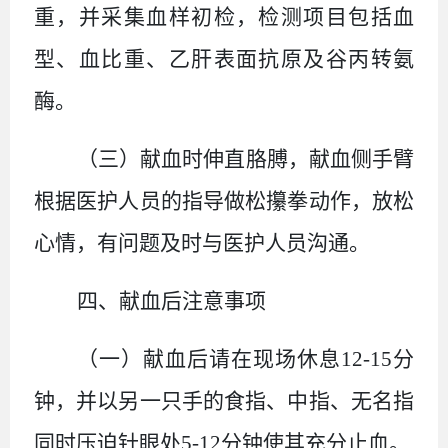
重，并采集血样初检，检测项目包括血
型、血比重、乙肝表面抗原及谷丙转氨
酶。
（三）
献血时伸直胳膊，献血侧手臂
根据医护人员的指导做松攥拳动作，放松
心情，有问题及时与医护人员沟通。
四、
献血后注意事项
（一）
献血后请在现场休息
12-15
分
钟，并以另一只手的食指、中指、无名指
同时压迫针眼处
5-12
分钟使其充分止血。