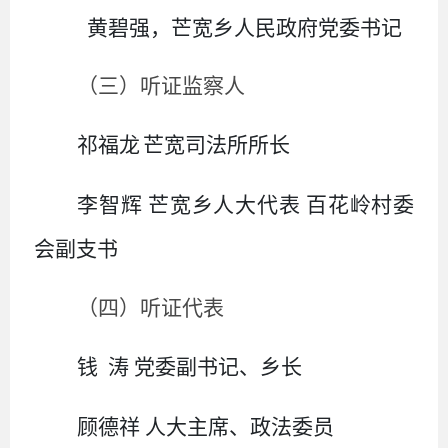
黄碧强
，芒宽乡人民政府
党委
书记
（三）听证监察人
祁福龙
芒宽司法所所长
李智辉
芒宽乡人大代表
百花岭村委
会副支书
（四）
听证代表
钱
涛
党委副书记、乡长
顾德祥
人大主席、政法委员