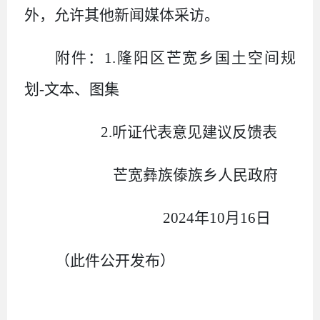
外，允许其他新闻媒体采访。
附件：
1.
隆阳区芒宽乡国土空间规
划
-
文本
、图集
2.
听证代表意见建议反馈表
芒宽彝族傣族乡人民政府
202
4
年
10
月
1
6
日
（此件公开发布）