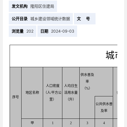
发文机构
隆阳区住建局
公开目录
城乡建设领域统计数据
文 号
浏览量
202
日期
2024-09-03
 城
供水普及
燃 气
率
人口密度
人均日生
（%）
地区名称
（人/平方公
活用水量
普及率
序号
里）
（升）
公共供水普
（%）
及率
甲
1
2
3
4
5