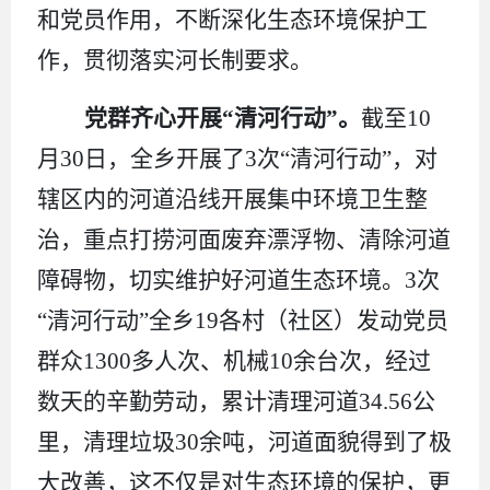
和党员作用，不断深化生态环境保护工
作，贯彻落实河长制要求。
党群齐心开展
“清河行动”。
截至
10
月
30
日，全乡开展了
3
次“清河行动”，对
辖区内的河道沿线开展集中环境卫生整
治，重点打捞河面废弃漂浮物、清除河道
障碍物，切实维护好河道生态环境。
3
次
“清河行动”全乡
19
各村（社区）发动党员
群众
1300
多人次、机械
10
余台次，经过
数天的辛勤劳动，累计清理河道
34.56
公
里，清理垃圾
30
余吨，河道面貌得到了极
大改善，这不仅是对生态环境的保护，更