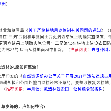
农田
）
？
林业和草原局《
关于严格耕地用途管制有关问题的通知
》（
当在“三调”底图和年度国土变更调查结果上明确实施位置，
变更调查结果上明确实施位置；三是确需在耕地上建设农田
更为林地的,应当从耕地面积中扣除。（
推荐阅读：
去哪种树
化造林的,应如何整治？
办公厅印发的《
自然资源部办公厅关于开展
2021年违法违规
准的生态退耕规模和范围外擅自退耕还林还草的，要整改恢复为耕
。（
推荐阅读
：
半月谈：抓造林就毁田，让种粮食就拔树
）
、草皮等的，应如何整治？