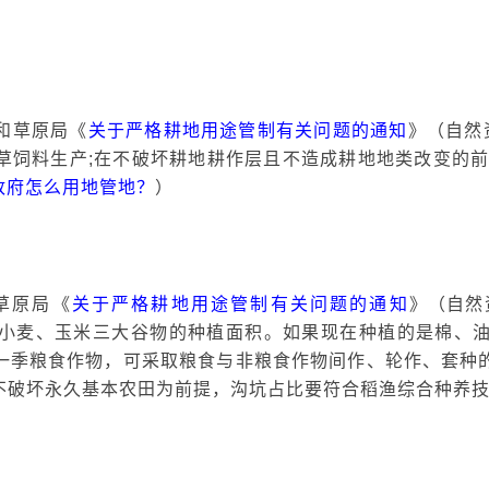
和草原局《
关于严格耕地用途管制有关问题的通知
》（自然
草饲料生产;在不破坏耕地耕作层且不造成耕地地类改变的前
政府怎么用地管地？
）
草原局《
关于严格耕地用途管制有关问题的通知
》（自然
小麦、玉米三大谷物的种植面积。如果现在种植的是棉、
一季粮食作物，可采取粮食与非粮食作物间作、轮作、套种
不破坏永久基本农田为前提，沟坑占比要符合稻渔综合种养