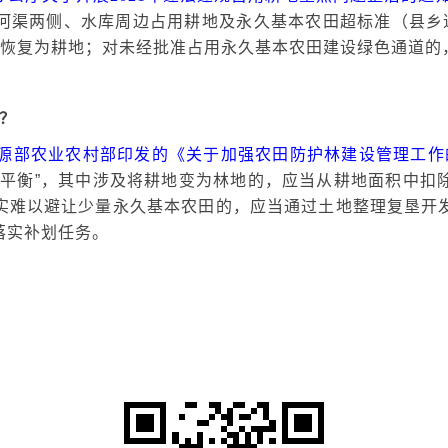
河渠两侧、水库周边占用耕地及永久基本农田超标准（县乡
改恢复为耕地；对未经批准占用永久基本农田建设绿色通道的
吗？
源部农业农村部印发的《关于加强农田防护林建设管理工作
出平衡”，其中涉及将耕地变为林地的，应当从耕地面积中扣
实难以避让少量永久基本农田的，应当通过土地整理复垦开
落实补划任务。