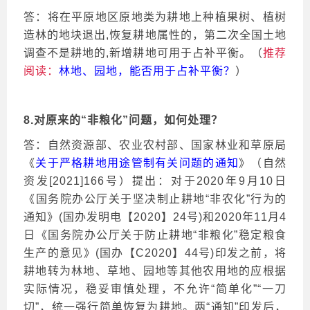
答：将在平原地区原地类为耕地上种植果树、植树
造林的地块退出
,恢复耕地属性的，第二次全国土地
调查不是耕地的,新增耕地可用于占补平衡。（
推荐
阅读：
林地、园地，能否用于占补平衡？
）
8.对原来的“非粮化”问题，如何处理？
答：自然资源部、农业农村部、国家林业和草原局
《
关于严格耕地用途管制有关问题的通知
》（自然
资发
[2021]166号）提出：对于2020年9月10日
《国务院办公厅关于坚决制止耕地“非农化”行为的
通知》(国办发明电【2020】24号)和2020年11月4
日《国务院办公厅关于防止耕地“非粮化”稳定粮食
生产的意见》(国办【C2020】44号)印发之前，将
耕地转为林地、草地、园地等其他农用地的应根据
实际情况，稳妥审慎处理，不允许“简单化”“一刀
切”，统一强行简单恢复为耕地。两“通知”印发后，