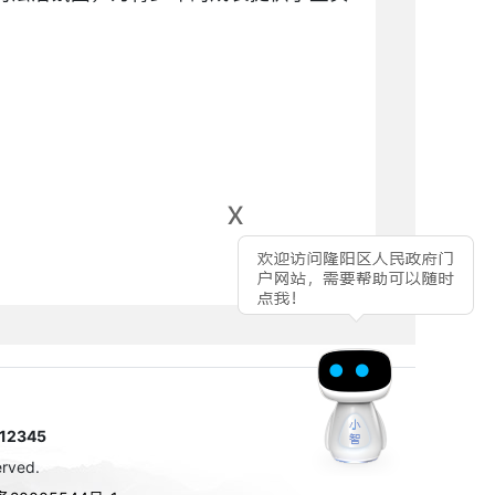
x
2345
rved.