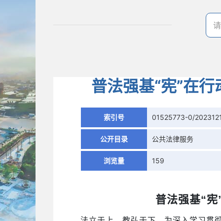
普法强基“宪”在行
索引号
01525773-0/202312
公开目录
公共法律服务
浏览量
159
普法强基
“宪
法立于上，教弘于下。为深入学习贯