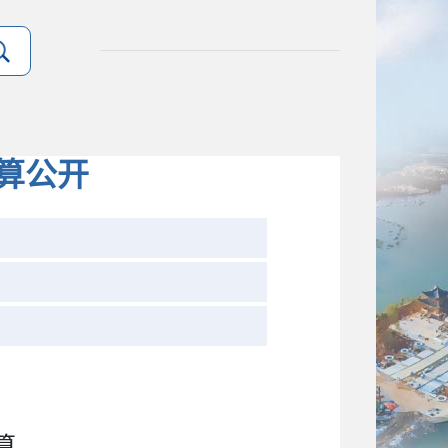
算公开
算