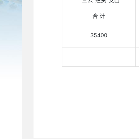
““三公”经费”支出
合 计
35400