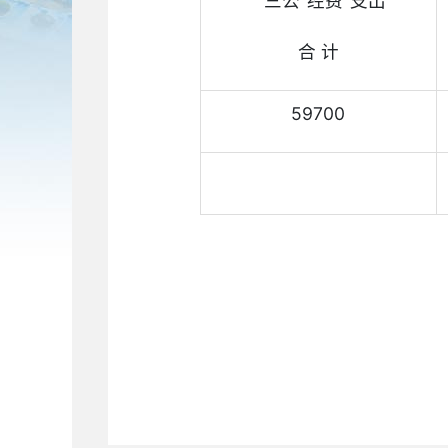
““三公”经费”支出
合 计
59700