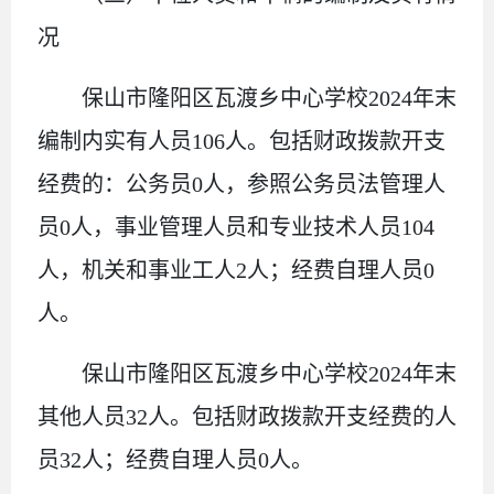
况
保山市隆阳区瓦渡乡中心学校
2024
年末
编制内
实有人员
106
人。
包括
财政拨款开支
经费的
：
公务员
0
人，
参照公务员法管理人
员
0
人
，
事业管理人员和专业技术人员
104
人，机关和事业工人
2
人
；经费自理人员
0
人
。
保山市隆阳区瓦渡乡中心学校
2024
年末
其他人员
32
人。包括财政拨款开支经费的人
员
32
人；经费自理人员
0
人。