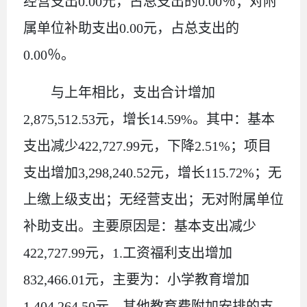
经营支出
0.00
元，占总支出的
0.00
％；对附
属单位补助支出
0.00
元，占总支出的
0.00
％。
与上年
相比，支出
合计
增加
2,875,512.53
元，增长
14.59
%
。其中：
基本
支出
减少
422,727.99
元，
下降
2.51
%
；项目
支出增加
3,298,240.52
元，增长
115.72%
；
无
上缴上级支出；
无
经营支出；
无
对附属单位
补助支出。
主要原
因
是：基本支出减少
422,727.99
元，
1.
工资福利支出增加
832,466.01
元，主要为：小学教育增加
1,404,264.50
元，其他教育费附加安排的支