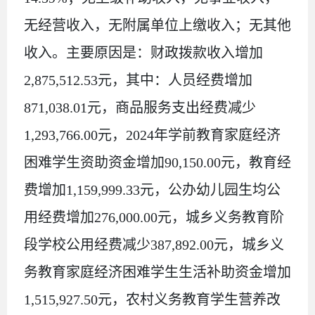
无
经营收入，
无
附属单位
上缴
收入
；
无
其他
收入
。
主要原因
是：财政拨款收入增加
2
,
875
,
512.53
元，其中：人员经费增加
871,038.01
元，商品服务支出经费减少
1,293,766.00
元，
2024
年学前教育家庭经济
困难学生资助资金增加
90,150.00
元，教育经
费增加
1,159,999.33
元，公办幼儿园生均公
用经费增加
276,000.00
元，城乡义务教育阶
段学校公用经费减少
387,892.00
元，城乡义
务教育家庭经济困难学生生活补助资金增加
1,515,927.50
元，农村义务教育学生营养改