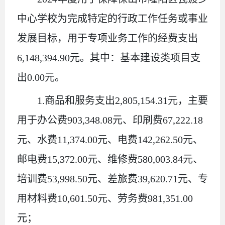
中心学校
为完成特定的行政工作任务或事业
发展目标，用于专项业务工作的经费支出
6,148,394.90
元
。
其中：基本建设类项目支
出
0.00
元
。
1.
商品和服务支出
2,805,154.31
元，
主要
用于
办公费
903,348.08
元、
印刷费
67,222.18
元、
水费
11,374.00
元
、
电费
142,262.50
元、
邮电费
15,372.00
元、维修费
580,003.84
元、
培训费
53,998.50
元、差旅费
39,620.71
元、专
用材料费
10,601.50
元、
劳务费
981,351.00
元；