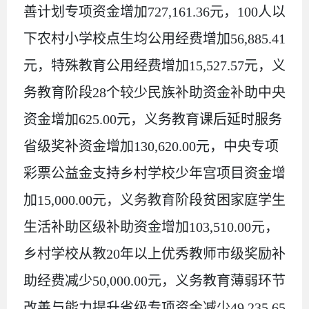
善计划专项资金增加
727,161.36
元，
100
人以
下农村小学校点生均公用经费增加
56,885.41
元，特殊教育公用经费增加
15,527.57
元，义
务教育阶段
28
个较少民族补助资金补助中央
资金增加
625.00
元，义务教育课后延时服务
省级奖补资金增加
130,620.00
元，中央专项
彩票公益金支持乡村学校少年宫项目资金增
加
15,000.00
元，义务教育阶段贫困家庭学生
生活补助区级补助资金增加
103,510.00
元，
乡村学校从教
20
年以上优秀教师市级奖励补
助经费减少
50,000.00
元，义务教育薄弱环节
改善与能力提升省级专项资金减少
49,235.65