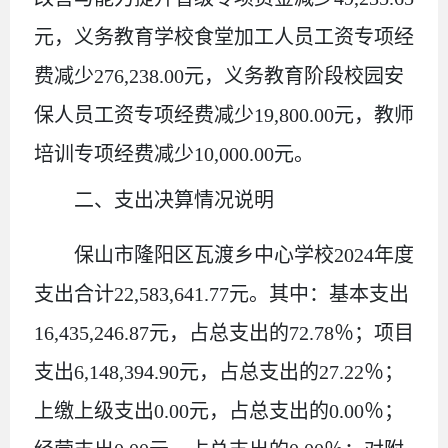
元，义务教育学校食堂加工人员工资专项经
费减少
276,238.00
元，义务教育阶段校园安
保人员工资专项经费减少
19,800.00
元，教师
培训专项经费减少
10,000.00
元。
二、支出决算情况说明
保山市隆阳区瓦渡乡中心学校
2024
年度
支出合计
22,583,641.77
元
。其中：
基本支出
16,435,246.87
元
，占总支出的
72.78
％；项目
支出
6,148,394.90
元
，占总支出的
27.22
％；
上缴上级支出
0.00
元，占总支出的
0.00
％；