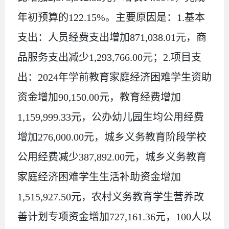
年初预算的
122.15%
。
主要
原因
是：
1.
基本
支出：人员经费支出增加
871,038.01
元，商
品服务支出减少
1,293,766.00
元；
2.
项目支
出：
2024
年学前教育家庭经济困难学生资助
资金增加
90,150.00
元，教育经费增加
1,159,999.33
元，公办幼儿园生均公用经费
增加
276,000.00
元，城乡义务教育阶段学校
公用经费减少
387,892.00
元，城乡义务教育
家庭经济困难学生生活补助资金增加
1,515,927.50
元，农村义务教育学生营养改
善计划专项资金增加
727,161.36
元，
100
人以