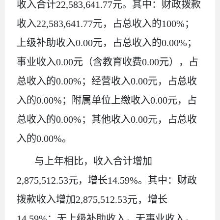
收入合计
22,583,641.77
元
。其中：财政拨款
收入
22,583,641.77
元
，占总收入的
100
%
；
上级补助收入
0.00
元，占总收入的
0.00%
；
事业收入
0.00
元（含教育收费
0.00
元），占
总收入的
0.00%
；经营收入
0.00
元，占总收
入的
0.00%
；附属单位上缴收入
0.00
元，占
总收入的
0.00%
；其他收入
0.00
元，占总收
入的
0.00%
。
与上年
相比，
收入合计
增加
2
,
875
,
512.53
元，增长
14.59
%
。其中：
财政
元，
拨款收入
增加
2
,
875
,
512.53
增长
14.59
%
；
无
上级补助收入
，
无
事业收入，