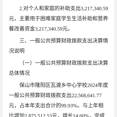
2.
对个人和家庭的补助支出
3,217,340.59
元，主要用于困难家庭学生生活补助和营养
餐改善资金
3,217,340.59
元
。
三、一般公共预算财政拨款支出决算情
况说明
（一）一般公共预算财政拨款支出决算
总体情况
保山市隆阳区瓦渡乡中心学校
2024
年度
一般公共预算财政拨款支出
22,568,641.77
元，
占本年支出合计的
99.93
%
。与上年
相
比
增加
2,875,512.53
元，增长
14.60
%
，
完成