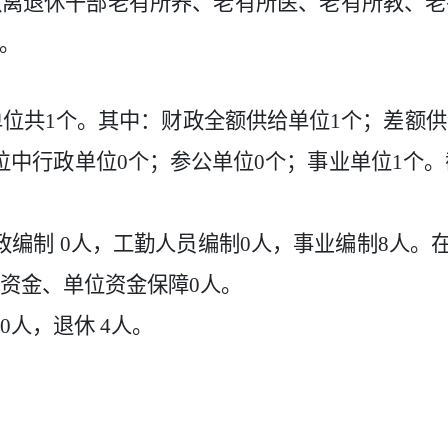
队离退休干部老有所养、老有所医、老有所教、老
。
单位共
1
个。其中：财政全额供给单位
1
个；差额供
位中行政单位
0
个；参公单位
0
个；事业单位
1
个。
政编制
0
人，工勤人员编制
0
人，事业编制
8
人。
资金、单位资金保障
0
人。
0
人，退休
4
人。
。