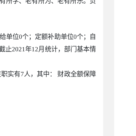
有所学、老有所为、老有所乐。负
给单位
0
个；定额补助单位
0
个；自
截止
2021
年
12月统计，部门基本情
在职实有
7
人，其中：
财政全额保障