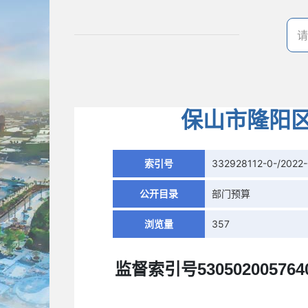
保山市隆阳区
索引号
332928112-0-/2022
公开目录
部门预算
浏览量
357
监督索引号
530502005764