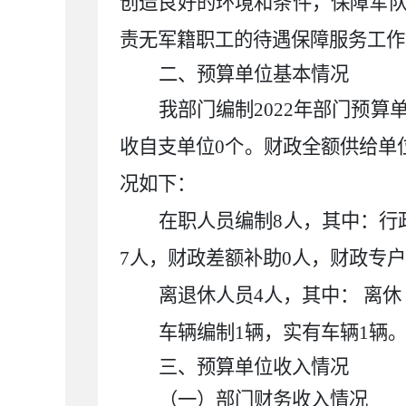
创造良好的环境和条件，保障军
责无军籍职工的待遇保障服务工作
二、预算单位基本情况
我部门编制
2022
年部门预算
收自支单位
0
个。财政全额供给单
况如下：
在职人员编制
8
人，其中：行
7
人，财政差额补助
0
人，财政专户
离退休人员
4
人，其中：
离休
车辆编制
1
辆，实有车辆
1
辆
三、预算单位收入情况
（一）部门财务收入情况