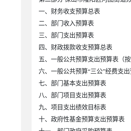
一、
财务收支预算总表
二、部门收入
预算
表
三、部门支出
预算
表
四、财政拨款收支
预算总
表
五、一般公共预算支出
预算
表
（按
六、一般公共预算“三公”经费支出
七、部门
基本支出
预算
表
八
、
部门项目支出预算表
九
、项目支出绩效目标表
十、政府性基金预算支出
预算
表