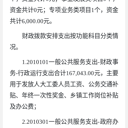
资金共计
0
元；专项业务类项目
1
个，资金
共计
6,000.00
元。
财政拨款安排支出按功能科目分类情
况。
1.201
0101
一
般公共服务支出
-
财政事
务
-
行政运行支出合计
167,043.00
元，主要
用于发放人大工委人员工资、公务交通补
贴
、年终一次性奖金、乡镇工作岗位补贴
及办公费；
2.201
0301
一
般公共服务支出
-
政府办