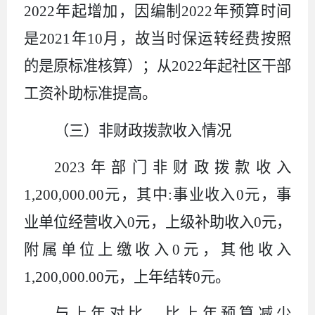
2022
年起增加，因编制
2022
年预算时间
是
2021
年
10
月，故当时保运转经费按照
的是原标准核算）；从
2022
年起社区干部
工资补助标准提高。
（
三
）
非
财政拨款收入情况
2023
年部门非财政拨款收入
1,200,000.00
元，其中
:
事业收入
0
元，事
业单位经营收入
0
元，上级补助收入
0
元，
附属单位上缴收入
0
元，其他收入
1,200,000.00
元，上年结转
0
元。
与上年对比，比上年预算减少