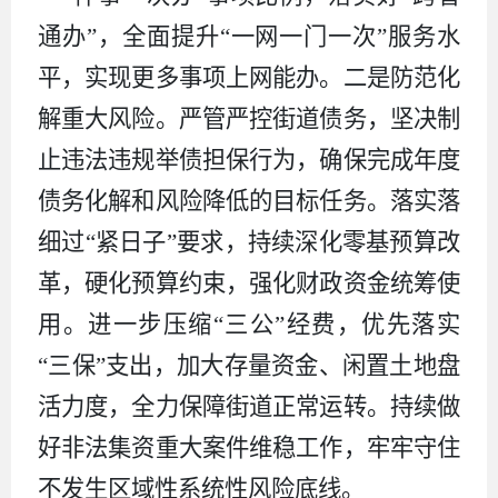
通办
”
，全面提升
“
一网一门一次
”
服务水
平，实现更多事项上网能办。
二是
防范化
解重大风险。严管严控
街道
债务，坚决制
止违法违规举债担保行为，确保完成年度
债务化解和风险降低的目标任务。落实落
细过
“
紧日子
”
要求，持续深化零基预算改
革，硬化预算约束，强化财政资金统筹使
用。进一步压缩
“
三公
”
经费，优先落实
“
三保
”
支出，加大存量资金、闲置土地盘
活力度，全力保障
街道正常
运转。持续做
好非法集资重大案件维稳工作，牢牢守住
不发生区域性系统性风险底线
。