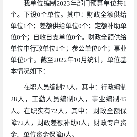
我
单位
编制
2023
年部门预算单位共
1
个。
下设
0
个单位。
其中：财政
全额
供给
单位
1
个；
差额
供给单位
0
个；
定额补助
单
位
0
个；自收自支单位
0
个。财政
全额
供给
单位中行政单位
1
个；参公单位
0
个；事业
单位
0
个。截至
2022
年
10
月
统计，
单位
基
本情况如下：
在职人员编制
73
人，其中：行政编制
28
人，
工勤人员编制
0
人
，
事业编制
45
人。在职实有
72
人，其中：
财政
全额保
障
72
人，财政
差额补助
0
人，
财政专户资
金、单位资金保障
0
人。