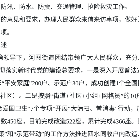
、防汛、防水、防震、交通管理、抢险救灾工作。
众的意见和要求，办理人民群众来信来访事项，做好
事项。
概述
确领导下，河图街道团结带领广大人民群众，充分
彻落实新时代党的建设总要求，一是深入开展普法
彰
“
平安家庭
”200
户、示范户
30
户，成功创建
1
个全国
社区）。二是按照
“
街道
+
社区
+
小组
+
网格员
”
的
10
合爱国卫生
“7
个专项
”
开展
“
大清扫、常消毒
”
行动，
务数
450
座，目前完成改造
522
座，累计完成
4366
座。
策
”
和
“
示范带动
”
的工作方法推进四水同收户内改造