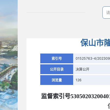
保山市隆
索引号
01525763-4/202309
公开目录
决算公开
浏览量
126
监督索引号
5305020320040