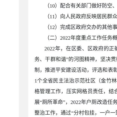
（
10
）配合有关部门做好防空
（
11
）向人民政府反映居民群
（
12
）完成区政府交办的其他
（二）
2022
年度重点工作任务
2022
年，在区委、区政府的正
务、干群和谐
”
的河图精神，坚决贯
制，推进平安建设活动，评选和表
1
个全省民主法治示范社区（金竹林
格管理工作，压实网格员责任，结
展
“
厕所革命
”
，
2022
年户厕改造任
整治工作，通过
“
分村包挂，一户一