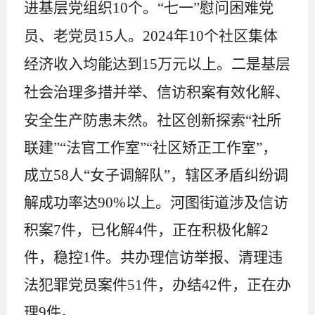
进基层党组织
10
个。“七一”慰问困难党
员、老党员
15
人。
2024
年
10
个社区集体
经济收入均能达到
15
万元以上。二是基层
社会治理多措并举、信访积案有效化解、
安全生产
防患未然。社区创新探索
“社所
联建”“法官工作室”“社区矫正工作室”，
成立
58
人“女子调解队”，辖区矛盾纠纷调
解成功率达
90%
以上。河图街道涉及信访
积案
7
件，已化解
4
件，正在积极化解
2
件，稳控
1
件。共办理信访举报、清理违
法犯罪党员案件
51
件，办结
42
件，正在办
理
9
件。