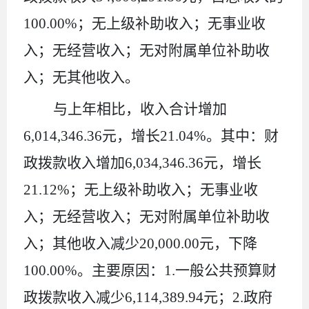
100
.00
%
；
无
上级补助收入
；无事业收
入；无经营收入；
无
对附属单位补助
收
入；无
其他收入。
与上年
相比，
收入合计
增加
6
,
014
,
346.36
元，增长
21.04
%
。其中：
财
政拨款收入
增加
6
,
034
,
346.36
元，增长
21.12
%
；无
上级补助收入
；无事业收
入；无经营收入；
无
对附属单位补助
收
入；
其他收入
减少
20
,
000.
00
元，下降
100.00%
。主要
原因
：
1.
一般公共预算财
政拨款收入减少
6
,
114
,
389.94
元；
2.
政府