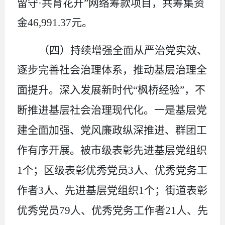
留守·共育花开”网络筹款项目，共筹集资
金
46,991.37
元。
（四）
持续增强
全面从严治党
实效
、
逐步完善社会治理体系，推动基层治理全
面提升。
深入发展新时代
“枫桥经验”，不
断推进基层社会治理现代化。一是基层党
建全面加强、党风廉政纵深推进、群团工
作有序开展。被市级表彰先进基层党组织
1
个；区级表彰优秀党员
3
人、优秀党务工
作者
3
人、先进基层党组织
1
个；街道表彰
优秀党员
79
人、优秀党务工作者
21
人、先