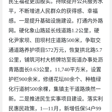
民生福祉更加殷实。
持续提升公共服务水
平，不断增进人民群众的获得感、幸福
感。一是提升基础设施建设。
打通内外路
网。硬化象山路延长线道路
1.2
公里，硬
化尹家坝、田坝村庄道路
500
米，争取交
通道路养护项目
572
万元，恢复拱北路
5.7
公里，铺筑河村大桥牌坊至街道办事处沥
青路面长
0.63
公里，
11
,
740
平方米，设置
护栏
900
余米，修缮
花坛
80
余个、
种植绿
化行道树
500
余棵
，
集镇主干道路焕然一
新。
二是推进民生实事项目建设。落实利
民惠民政策，
1
—
11
月，新增低保
54
户
99