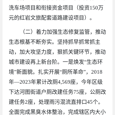
洗车场项目和衔接资金项目（投资
150
万
元的红岩文旅配套道路建设项目）。
（二）
着力加强生态修复监管，推动
生态根基不断夯实。
坚持抓早抓常抓主
动，加大攻坚力度，狠抓关键环节，推动
城市建设再上新台阶。
一是焕发
“生态环
境”新面貌。扎实开展“厕所革命”，
2018
年—
2023
年累计改厕
4,569
座，今年区级
下达河图街道户厕改建任务
75
座，公厕改
建任务
2
座，
处理雨污混流直排口
45
个
。
全面完成黑臭水体整治，
完成辖区内大小