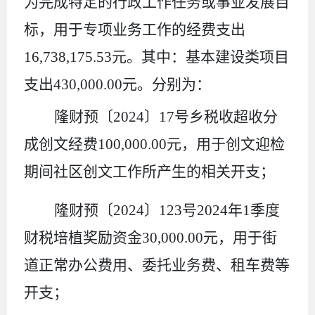
为完成特定的行政工作任务或事业发展目
标，用于专项业务工作的经费支出
16
,
738
,
175.53
元
。
其中：基本建设类项目
支出
430
,
000.00
元
。
分别为：
隆财预〔
2024
〕
17
号乡税收超收分
成创文经费
100,000.00
元，用于创文迎检
期间社区创文工作所产生的相关开支；
隆财预〔
2024
〕
123
号
2024
年
1
季度
财税培植奖励资金
30,000.00
元，用于街
道正常办公费用、委托业务费、租车费等
开支；