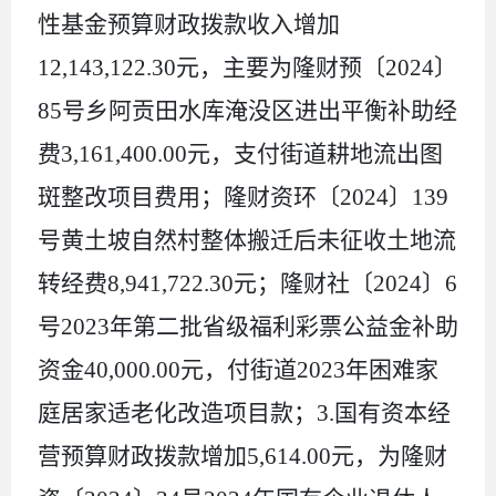
性基金预算财政拨款收入增加
12
,
143
,
122.30
元，主要为隆财预〔
2024
〕
85
号乡阿贡田水库淹没区进出平衡补助经
费
3,161,400.00
元，支付街道耕地流出图
斑整改项目费用；隆财资环〔
2024
〕
139
号黄土坡自然村整体搬迁后未征收土地流
转经费
8,941,722.30
元；隆财社〔
2024
〕
6
号
2023
年第二批省级福利彩票公益金补助
资金
40,000.00
元，付街道
2023
年困难家
庭居家适老化改造项目款；
3.
国有资本经
营预算财政拨款增加
5
,
614.00
元，为隆财