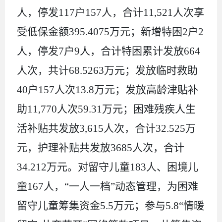
人，停发
117
户
157
人，
合计
11,521
人次享
受低保金额
395.4075
万元
；
新增特困
2
户
2
人，停发
7
户
9
人，合计特困累计发放
664
人次，共计
68.5263
万元；
发放临时救助
40
户
157
人次
13.8
万元；发放高龄津贴补
助
11,770
人次
59.31
万元
；困难残疾人生
活补贴共发放
3,615
人次，合计
32.525
万
元，护理补贴共发放
3685
人次，合计
34.212
万元。对留守儿童
183
人、困境儿
童
167
人，“一人一档”动态管理，为困难
留守儿童筹集资金
5.5
万元；参与
5.8
“情暖