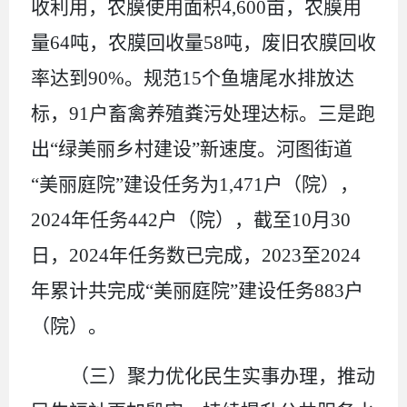
收利用，农膜使用面积
4,600
亩，农膜用
量
64
吨，农膜回收量
58
吨，废旧农膜回收
率达到
90%
。
规范
15
个鱼塘尾水排放达
标，
91
户畜禽养殖粪污处理达标
。三是跑
出
“绿美丽乡村建设”新速度。河图街道
“美丽庭院”建设任务为
1,471
户（院），
2024
年任务
442
户（院），截至
10
月
30
日，
2024
年任务数已完成，
2023
至
2024
年累计共完成“美丽庭院”建设任务
883
户
（院）。
（三）
聚力优化民生实事办理，推动