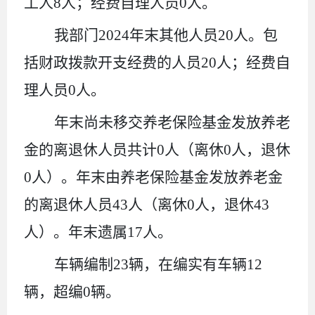
工人
8
人；经费自理人员
0
人。
我部门
2024
年末其他人员
20
人。包
括财政拨款开支经费的人员
20
人；经费自
理人员
0
人。
年末尚未移交养老保险基金发放养老
金的离退休人员共计
0
人（离休
0
人，退休
0
人）。年末由养老保险基金发放养老金
的离退休人员
43
人（离休
0
人，
退休
43
人）。年末遗属
17
人。
车辆编制
23
辆，在编实有车辆
12
辆，超编
0
辆。