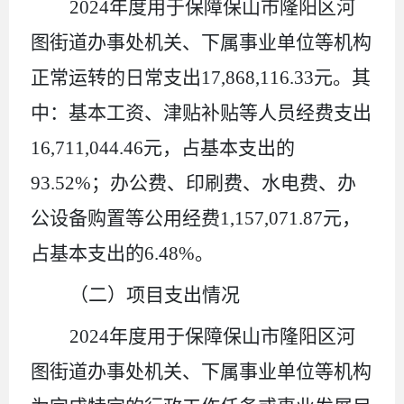
2024
年度用于保障
保山市隆阳区河
图街道办事处
机关、下属事业单位等机构
正常运转的日常支出
17
,
868
,
116.33
元
。
其
中：
基本工资、津贴补贴等人员经费支出
16
,
711
,
044.46
元，
占基本支出的
93.52
%
；办公费、印刷费、水电费、办
公设备购置等公用经费
1
,
157
,
071.87
元，
占基本支出的
6.48
%
。
（二）项目支出情况
2024
年度用于保障
保山市隆阳区河
图街道办事处
机关
、下属事业单位等机构