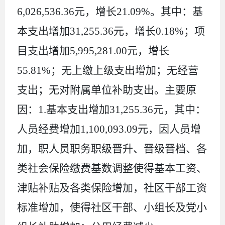
6
,
026
,
536.36
元，增长
21.09
%
。其中：
基
本支出
增加
31
,
255.36
元，增长
0.18
%
；项
目支出增加
5
,
995
,
281
.00
元，增长
55.81
%
；无上缴上级支出增加；无经营
支出；无对附属单位补助支出。
主要原
因
：
1.
基本支出增加
31,255.36
元，其中：
人员经费增加
1,100,093.09
元，因人员增
加，职人员职务职级晋升、晋级晋档、各
类社会保险缴费基数调整使得基本工资、
津贴补贴及各类保险增加，社区干部工资
标准增加，使得社区干部、小组长及党小