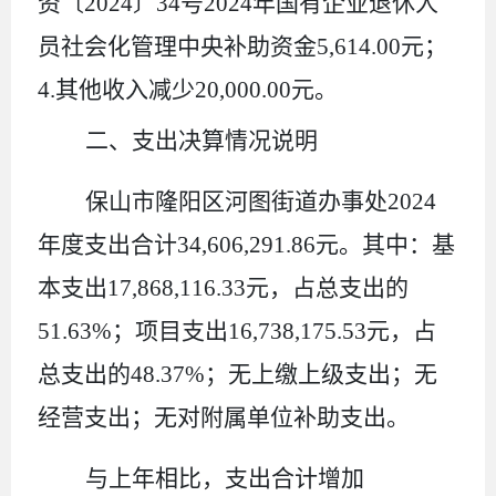
资〔
2024
〕
34
号
2024
年国有企业退休人
员社会化管理中央补助资金
5,614.00
元；
4.
其他收入减少
20
,
000.00
元。
二、支出决算情况说明
保山市隆阳区河图街道办事处
2024
年度支出合计
34
,
606
,
291.86
元
。其中：
基
本支出
17
,
868
,
116.33
元
，占总支出的
51.63
%
；项目支出
16
,
738
,
175.53
元
，占
总支出的
48.37
%
；
无
上缴上级支出；
无
经营支出；
无
对附属单位补助支出。
与上年
相比，支出
合计
增加