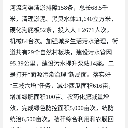
河流沟渠清淤排障
158
条，总长
68.5
千
米，清理淤泥、黑臭水体
21,640
立方米
，
硬化沟底板
52
条，
投入
人工
2671
人次，
机械
8
4
台次。
加强
城乡生活污水
治理，
街
道共有
29
个自然村板块，建设污水管网
95.39
公里，建设污水提升泵站
14
座
。
二
是打开
“
面源污染治理
”
新局面。
落实好
“三减六增”任务，减少西瓜面积
616
亩，
增加绿肥面积
100
亩。农药化肥减量增
效，完成绿色防控面积
5,000
亩次，统防
统治
6,500
亩次。秸秆综合利用和农膜回