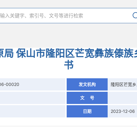
原局 保山市隆阳区芒宽彝族傣族
书
06-00020
发文机构
隆阳区芒宽乡
文 号
日期
2023-12-06