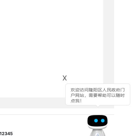
x
2345