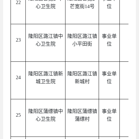
22
公益
心卫生院
芒宽街14号
位
隆阳区潞江镇中
隆阳区潞江镇
事业单
23
公益
心卫生院
小平田街
位
隆阳区潞江镇新
隆阳区潞江镇
事业单
24
公益
城卫生院
新城村
位
隆阳区蒲缥镇中
隆阳区蒲缥镇
事业单
25
公益
心卫生院
蒲缥村
位