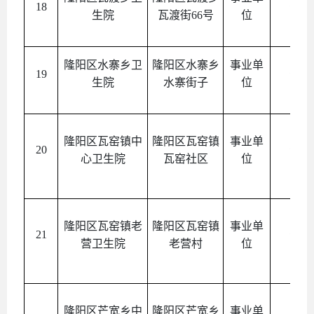
18
公益
生院
瓦渡街66号
位
隆阳区水寨乡卫
隆阳区水寨乡
事业单
19
公益
生院
水寨街子
位
隆阳区瓦窑镇中
隆阳区瓦窑镇
事业单
20
公益
心卫生院
瓦窑社区
位
隆阳区瓦窑镇老
隆阳区瓦窑镇
事业单
21
公益
营卫生院
老营村
位
隆阳区芒宽乡中
隆阳区芒宽乡
事业单