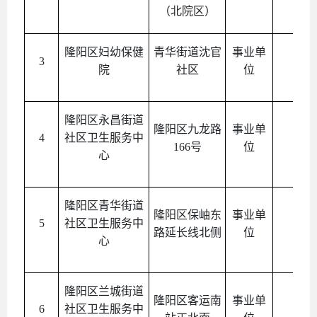
（北院区）
隆阳区妇幼保健
青华街道沈官
事业单
3
公益
院
社区
位
隆阳区永昌街道
隆阳区九龙路
事业单
4
社区卫生服务中
公益
166号
位
心
隆阳区青华街道
隆阳区保岫东
事业单
5
社区卫生服务中
公益
路延长线北侧
位
心
隆阳区兰城街道
隆阳区客运南
事业单
6
社区卫生服务中
公益