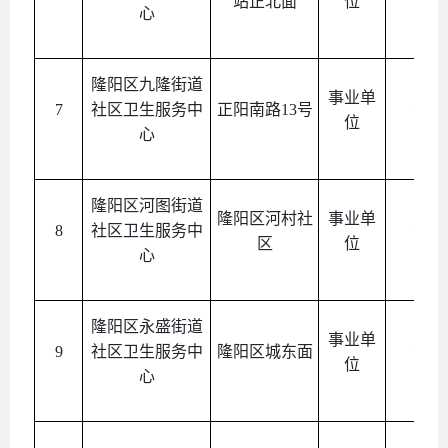
站正北面
位
心
隆阳区九隆街道
事业单
7
社区卫生服务中
正阳南路
13号
公益
位
心
隆阳区河图街道
隆阳区河村社
事业单
8
社区卫生服务中
公益
区
位
心
隆阳区永盛街道
事业单
9
社区卫生服务中
隆阳区城东面
公益
位
心