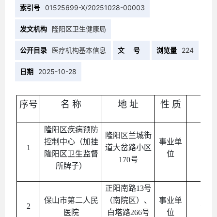
索引号
01525699-X/20251028-00003
发文机构
隆阳区卫生健康局
公开目录
医疗机构基本信息
文 号
浏览量
224
日期
2025-10-28
序号
名 称
地 址
性 质
类
隆阳区疾病预防
隆阳区兰城街
控制中心
（加挂
事业单
1
道大岔路小区
公益
隆阳区卫生监督
位
170号
所牌子）
正阳南路13号
保山市第二人民
（南院区）、
事业单
2
公益
医院
白塔路266号
位