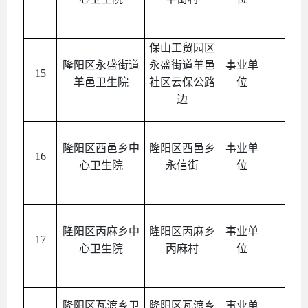
保山工贸园区
隆阳区永盛街道
永盛街道羊邑
事业单
15
公益
羊邑卫生院
社区云保公路
位
边
隆阳区西邑乡中
隆阳区西邑乡
事业单
16
公益
心卫生院
永信街
位
隆阳区丙麻乡中
隆阳区丙麻乡
事业单
17
公益
心卫生院
丙麻村
位
隆阳区瓦渡乡卫
隆阳区瓦渡乡
事业单