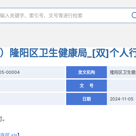
月）隆阳区卫生健康局_[双]个人
05-00004
发文机构
隆阳区卫生健
文 号
日期
2024-11-05
可。
可.xls
】