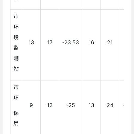
市
环
境
13
17
-23.53
16
21
23.
监
测
站
市
环
9
12
-25
13
24
-45.
保
局