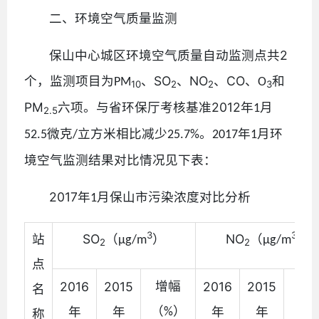
二、环境空气质量监测
2
保山中心城区环境空气质量自动监测点共
SO
NO
CO
个，监测项目为
、
、
、
、
和
PM
O
10
2
2
3
PM
2012
六项。与省环保厅考核基准
年
月
1
2.5
微克
立方米相比减少
。
年
月环
52.5
/
25.7%
2017
1
境空气监测结果对比情况见下表：
2017
年
月保山市污染浓度对比分析
1
3
3
站
SO
（
）
NO
（
）
μg/m
μg/m
2
2
点
增幅
增
2016
2015
2016
2015
名
（
（
）
年
年
年
年
称
%
%