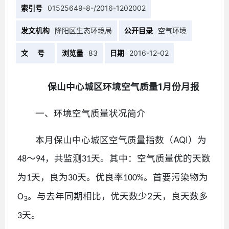
索引号
01525649-8-/2016-1202002
发文机构
隆阳区生态环境局
公开目录
空气环境
文 号
浏览量
83
日期
2016-12-02
1
保山中心城区环境空气质量
月份月报
一、环境空气质量状况简介
AQI
本月保山中心城区空气质量指数（
）为
～
，共监测
天。其中：空气质量优的天数
48
94
31
为
天，良为
天。优良率
。首要污染物为
1
30
100%
2
。与去年同期相比，优天数少
天，良天数多
O
3
天。
3