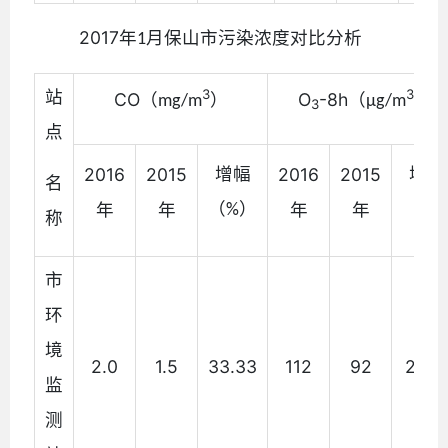
2017
年
月保山市污染浓度对比分析
1
站
3
3
CO
）
O
-8h
）
（
（
mg/m
μg/m
3
点
增幅
增幅
2016
2015
2016
2015
名
（
（
）
年
年
年
年
%
%
称
市
环
境
2.0
1.5
33.33
112
92
21.74
监
测