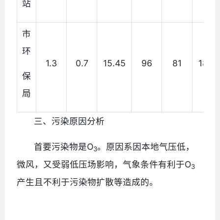
站
市
环
1.3
0.7
15.45
96
81
18.5
保
局
三、污染原因分析
O
首要污染物是
。原因系因本地气压低，
3
O
微风，又受弱低压场影响，气象条件有利于
3
产生且不利于污染物扩散等造成的。