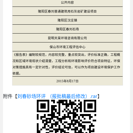
公开内容
隆阳区春刘普通建筑用石灰岩矿建设项目
隆阳区汉庄镇
隆阳区春刘石场
昆明天杲环境咨询有限公司
保山市环境工程评估中心
《报告表》编制较规范，内容较完整，重点较突出，评价标准正确，工程概
况和区域环境现状介绍清楚，工程分析和环境影响评价符合项目特征，环保
对策措施具有一定针对性，评价结论可信，可以作为项目建设环境保护工作
依据。
2015年
8
月
17
日
附件【
刘春砂场环评 （报批稿最后修改）.rar
】