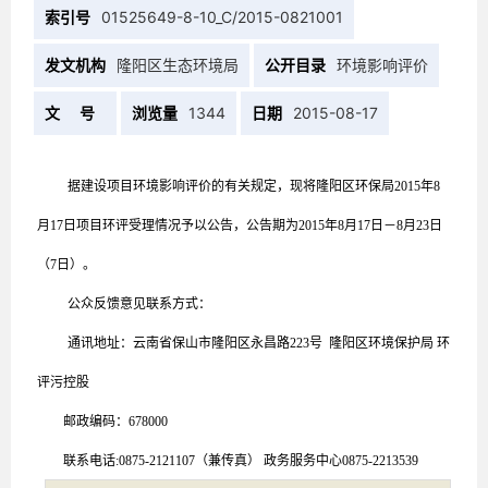
索引号
01525649-8-10_C/2015-0821001
发文机构
隆阳区生态环境局
公开目录
环境影响评价
文 号
浏览量
1344
日期
2015-08-17
据建设项目环境影响评价的有关规定，现将隆阳区环保局2015年
8
月
17
日项目环评受理情况予以公告，公告期为2015年
8
月
17
日－
8
月
23
日
（7日）。
公众反馈意见联系方式：
通讯地址：云南省保山市隆阳区永昌路223号 隆阳区环境保护局 环
评污控股
邮政编码：678000
联系电话:0875-2121107（兼传真） 政务服务中心0875-2213539