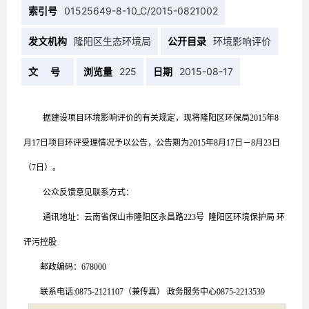
索引号
01525649-8-10_C/2015-0821002
发文机构
隆阳区生态环境局
公开目录
环境影响评价
文 号
浏览量
225
日期
2015-08-17
据建设项目环境影响评价的有关规定，现将隆阳区环保局2015年
8
月
17
日项目环评受理情况予以公告，公告期为2015年
8
月
17
日－
8
月
23
日
（7日）。
公众反馈意见联系方式：
通讯地址：云南省保山市隆阳区永昌路223号 隆阳区环境保护局 环
评污控股
邮政编码：678000
联系电话:0875-2121107（兼传真） 政务服务中心0875-2213539