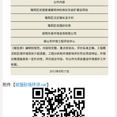
公开内容
隆阳区双强普通建筑材料用石灰岩矿建设项目
隆阳区汉庄镇长洼子村
隆阳区双强砂石场
昆明天杲环境咨询有限公司
保山市环境工程评估中心
《报告表》编制较规范，内容较完整，重点较突出，评价标准正确，工程概
况和区域环境现状介绍清楚，工程分析和环境影响评价符合项目特征，环保
对策措施具有一定针对性，评价结论可信，可以作为项目建设环境保护工作
依据。
2015年
8
月
17
日
附件【
双强砂场环评.rar
】