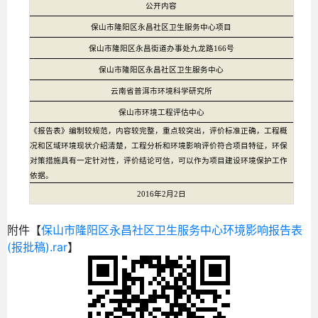
公开内容
保山市隆阳区永昌社区卫生服务中心项目
保山市隆阳区
永昌街道办事处九龙路
166号
保山市隆阳区永昌社区卫生服务中心
云南省普洱市环境科学研究所
保山市环境工程评估中心
《报告表》编制较规范，内容较完整，重点较突出，评价标准正确，工程概
况和区域环境现状介绍清楚，工程分析和环境影响评价符合项目特征，环保
对策措施具有一定针对性，评价结论可信，可以作为项目建设环境保护工作
依据。
201
6
年
2
月
2
日
附件【
保山市隆阳区永昌社区卫生服务中心环境影响报告表
(报批稿).rar
】