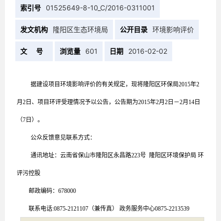
索引号
01525649-8-10_C/2016-0311001
发文机构
隆阳区生态环境局
公开目录
环境影响评价
文 号
浏览量
601
日期
2016-02-02
据建设项目环境影响评价的有关规定，现将隆阳区环保局2015年
2
月
2
日、项目环评受理情况予以公告，公告期为2015年
2
月
2
日－
2
月
14
日
（7日）。
公众反馈意见联系方式：
通讯地址：云南省保山市隆阳区永昌路223号 隆阳区环境保护局 环
评污控股
邮政编码：678000
联系电话:0875-2121107（兼传真） 政务服务中心0875-2213539