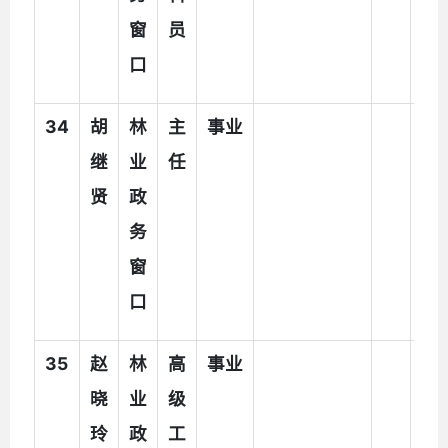
窗
员
口
34
胡
林
主
事业
执
继
业
任
法
贤
政
辅
务
助
窗
人
口
员
35
赵
林
高
事业
执
晓
业
级
法
玲
政
工
辅