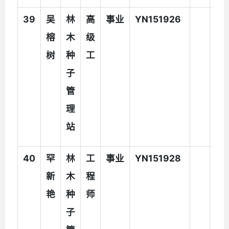
39
吴
林
高
事业
YN151926
榕
木
级
树
种
工
子
管
理
站
40
罕
林
工
事业
YN151928
新
木
程
艳
种
师
子