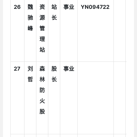
26
魏
资
站
事业
YN094722
驰
源
长
峰
管
理
站
27
刘
森
股
事业
执
哲
林
长
法
防
辅
火
助
股
人
员