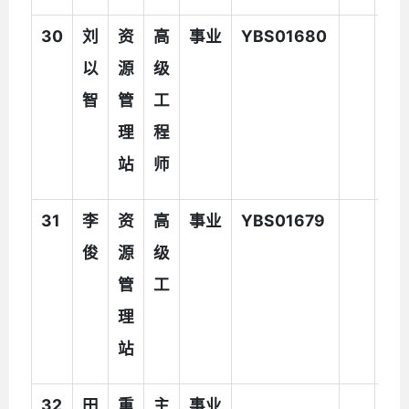
30
刘
资
高
事业
YBS01680
以
源
级
智
管
工
理
程
站
师
31
李
资
高
事业
YBS01679
俊
源
级
管
工
理
站
32
田
重
主
事业
执