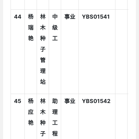
44
杨
林
中
事业
YBS01541
瑞
木
级
艳
种
工
子
管
理
站
45
杨
林
助
事业
YBS01542
应
木
理
艳
种
工
子
程