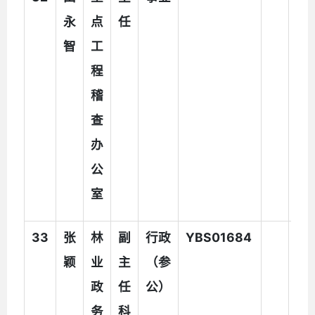
永
点
任
法
智
工
辅
程
助
稽
人
查
员
办
公
室
33
张
林
副
行政
YBS01684
颖
业
主
（参
政
任
公）
务
科