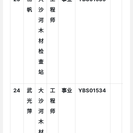
帆
沙
程
河
师
木
材
检
查
站
24
武
大
工
事业
YBS01534
光
沙
程
萍
河
师
木
材