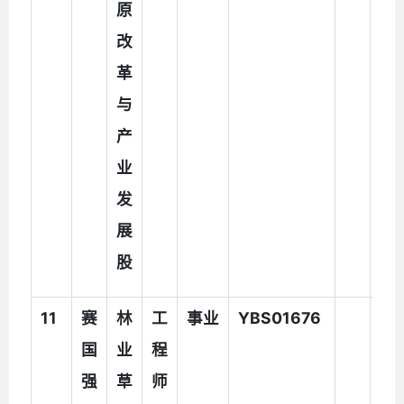
原
改
革
与
产
业
发
展
股
1
1
赛
林
工
事业
YBS01676
国
业
程
强
草
师