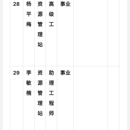
28
杨
资
高
事业
执
平
源
级
法
梅
管
工
辅
理
助
站
人
员
29
李
资
助
事业
执
敏
源
理
法
楠
管
工
辅
理
程
助
站
师
人
员