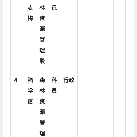
志
林
员
梅
资
源
管
理
股
4
陆
森
科
行政
执
学
林
员
法
信
资
辅
源
助
管
人
理
员