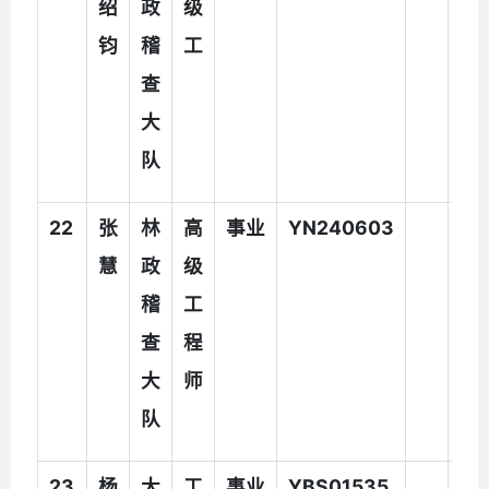
绍
政
级
钧
稽
工
查
大
队
22
张
林
高
事业
YN240603
慧
政
级
稽
工
查
程
大
师
队
23
杨
大
工
事业
YBS01535