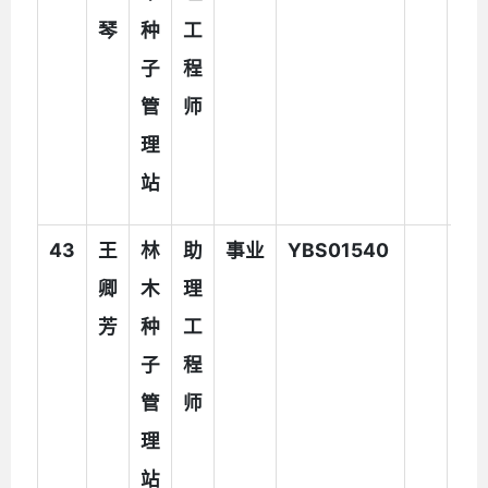
琴
种
工
子
程
管
师
理
站
43
王
林
助
事业
YBS01540
卿
木
理
芳
种
工
子
程
管
师
理
站