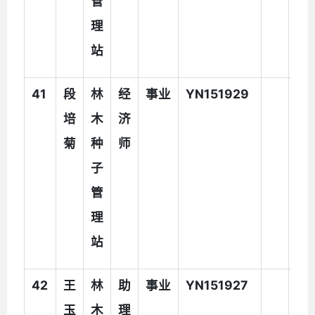
管
理
站
41
段
林
经
事业
YN151929
培
木
济
菊
种
师
子
管
理
站
42
王
林
助
事业
YN151927
玉
木
理