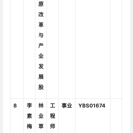
原
改
革
与
产
业
发
展
股
8
李
林
工
事业
YBS01674
素
业
程
梅
草
师