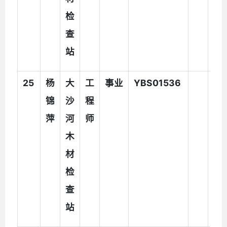
检
查
站
25
杨
大
工
事业
YBS01536
锦
沙
程
萍
河
师
木
材
检
查
站