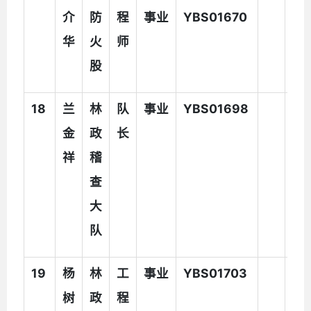
介
防
程
事业
YBS01670
华
火
师
股
18
兰
林
队
事业
YBS01698
金
政
长
祥
稽
查
大
队
19
杨
林
工
事业
YBS01703
树
政
程