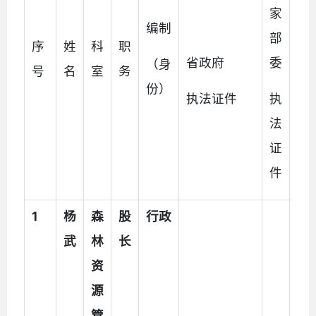
家
编制
部
序
姓
科
职
备
省政府
委
（身
号
名
室
务
注
份）
执法证件
执
法
证
件
1
杨
森
股
行政
执
武
林
长
法
资
辅
源
助
管
人