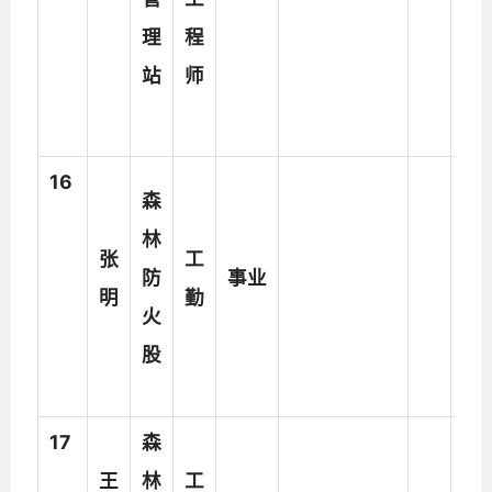
理
程
助
站
师
人
员
16
执
森
法
林
张
工
辅
防
事业
明
勤
助
火
人
股
员
17
森
王
林
工