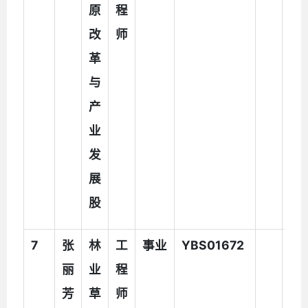
原
程
改
师
革
与
产
业
发
展
股
7
张
林
工
事业
YBS01672
丽
业
程
芳
草
师