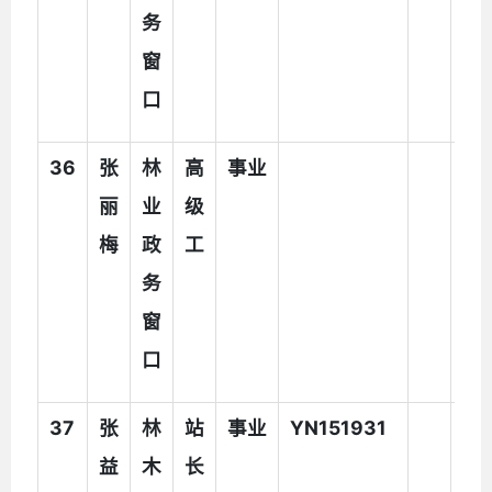
务
助
窗
人
口
员
36
张
林
高
事业
执
丽
业
级
法
梅
政
工
辅
务
助
窗
人
口
员
37
张
林
站
事业
YN151931
益
木
长