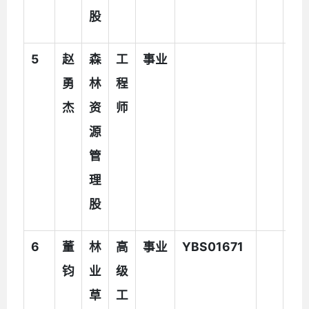
股
5
赵
森
工
事业
执
勇
林
程
法
杰
资
师
辅
源
助
管
人
理
员
股
6
董
林
高
事业
YBS01671
钧
业
级
草
工