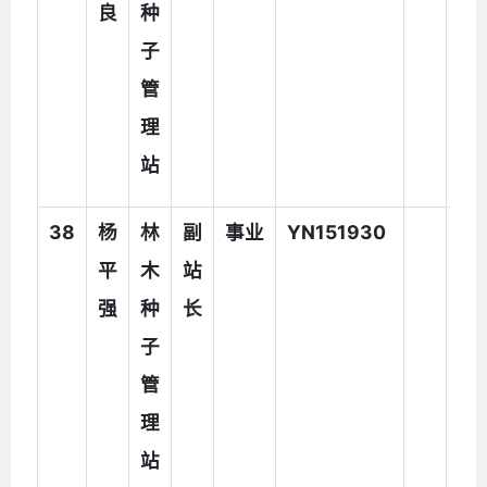
良
种
子
管
理
站
38
杨
林
副
事业
YN151930
平
木
站
强
种
长
子
管
理
站