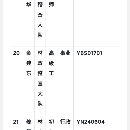
华
稽
师
查
大
队
20
金
林
高
事业
YBS01701
建
政
级
东
稽
工
查
大
队
21
姜
林
初
行政
YN240604