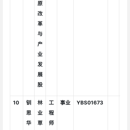
原
改
革
与
产
业
发
展
股
10
钏
林
工
事业
YBS01673
思
业
程
华
草
师