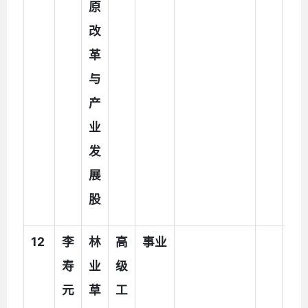
原
改
革
与
产
业
发
展
股
1
2
李
林
高
事业
执
寿
业
级
法
元
草
工
辅