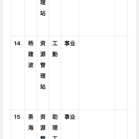
理
助
站
人
员
1
4
杨
资
工
事业
执
建
源
勤
法
波
管
辅
理
助
站
人
员
1
5
茶
资
助
事业
执
海
源
理
法
管
工
辅