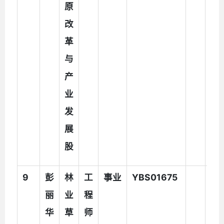
原
改
革
与
产
业
发
展
股
9
彭
林
工
事业
YBS01675
丽
业
程
华
草
师