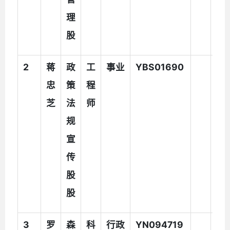
理
员
股
2
蒋
政
工
事业
YBS01690
忠
策
程
芝
法
师
规
宣
传
股
股
3
罗
森
科
行政
YN094719