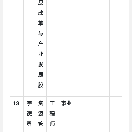
原
助
改
人
革
员
与
产
业
发
展
股
1
3
字
资
工
事业
执
德
源
程
法
勇
管
师
辅