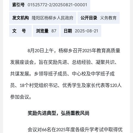
索引号
01525772-2/20250821-00001
发文机构
隆阳区杨柳乡人民政府
公开目录
义务教育
文 号
浏览量
87
日期
2025-08-21
月
日上午，杨柳乡召开
年教育高质量
8
20
2025
发展座谈会，旨在奖励先进、总结经验、凝聚共识、
共谋发展。乡领导班子成员、中心校及中学班子成
员、
个村党组织书记、优秀学生及家长代表等
人
18
120
参加会议。
奖励先进典型，弘扬重教风尚
会议对
名在
年度各级升学考试中取得优
66
2025