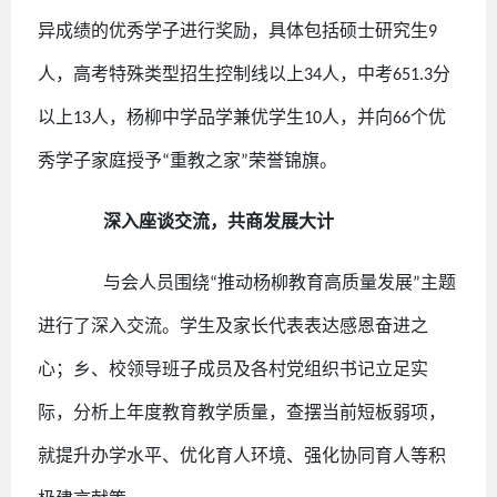
异成绩的优秀学子进行奖励，具体包括硕士研究生
9
人，高考特殊类型招生控制线以上
人，中考
分
34
651.3
以上
人，杨柳中学品学兼优学生
人，并向
个优
13
10
66
秀学子家庭授予
重教之家
荣誉锦旗。
“
”
深入座谈交流，共商发展大计
与会人员围绕
推动杨柳教育高质量发展
主题
“
”
进行了深入交流。学生及家长代表表达感恩奋进之
心；乡、校领导班子成员及各村党组织书记立足实
际，分析上年度教育教学质量，查摆当前短板弱项，
就提升办学水平、优化育人环境、强化协同育人等积