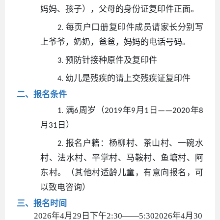
妈妈、孩子），父母的身份证复印件正面。
每页户口册复印件成员请家长分别写
2.
上爷爷，奶奶，爸爸，妈妈的电话号码。
预防针接种原件及复印件
3.
幼儿是残疾的请上交残疾证复印件
4.
二、报名条件
满
周岁（
年
月
日
年
6
2019
9
1
——2020
8
1.
月
日）
31
报名户籍：杨柳村、茶山村、一碗水
2.
村、法水村、平掌村、马鞍村、鱼塘村、阿
东村。（其他村适龄儿童，有意向报名，可
以致电咨询）
三、报名时间
2026年4月29日下午2:30——5:302026年4月30