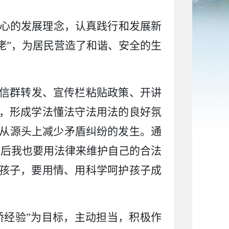
心的发展理念，
认真
践行和发展新
事佬”，为居民营造了和谐、安全的生
信
群
转发
、宣传栏
粘贴政策
、
开讲
念，形成学法
懂法
守法用法的良好氛
从源头上减少矛盾纠纷的发生。
通
以后我也要用法律来维护自己的合法
骂孩子，要用情、用科学呵护孩子成
桥经验”为目标，主动担当，积极作