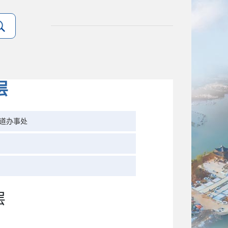
层
道办事处
层