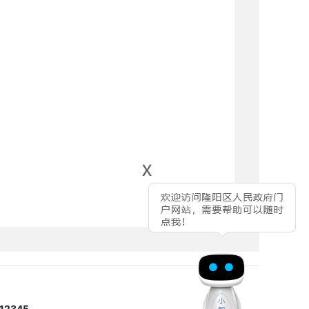
x
2345