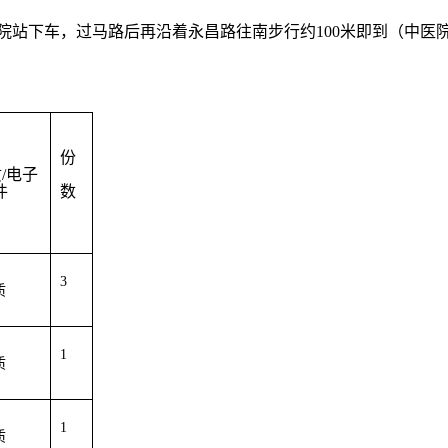
院站下车
，
过马路
后再
沿着永昌路
往南
步行约
100
米即到
（
中医
份
质
/
电子
件
数
3
质
1
质
1
质