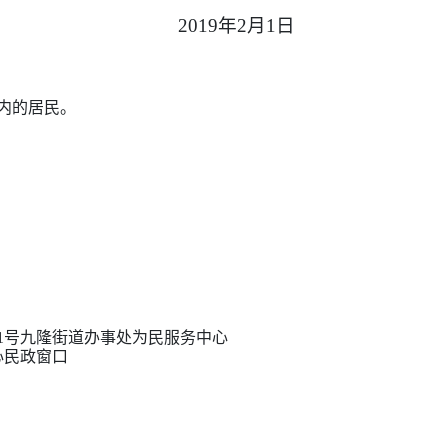
2019
年
2
月
1
日
内的居民。
11号九隆街道办事处为民服务中心
心
民政
窗口