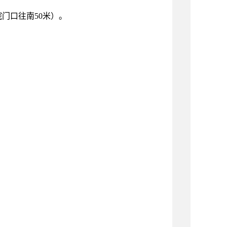
院门口往南
50
米
）
。