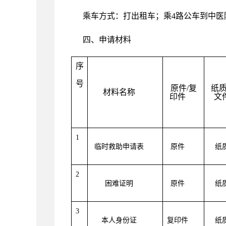
乘车方式：打出租车
；
乘
4
路公车到中医
四、申请材料
序
号
原件
/
复
纸
材料名称
印件
文
1
临时救助申请表
原件
纸
2
困难证明
原件
纸
3
本人身份证
复印件
纸