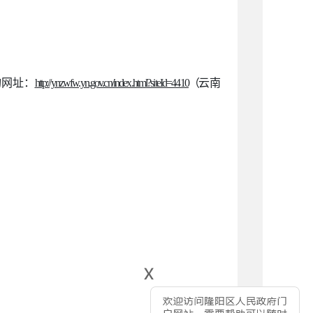
询网
址：
http://ynzwfw.yn.gov.cn/index.html?siteId=441
0
（
云南
x