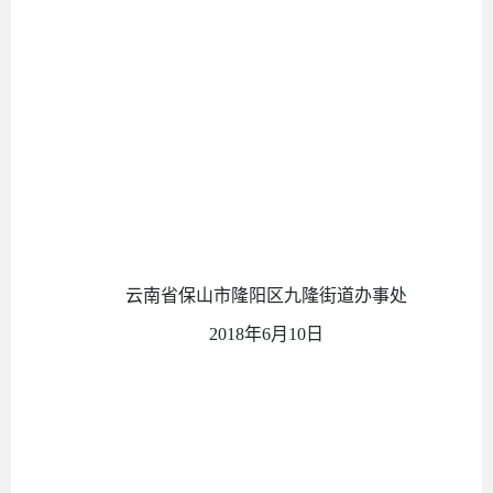
云南省保山市隆阳区
九隆街道办事处
201
8
年
6
月
10日