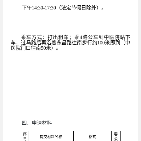
下午
14:30-17:30（法定节假日除外）
。
乘车方式：打出租车
；
乘
4
路公车到中医院站下
车
，
过马路
后再
沿着永昌路
往南
步行约
100
米即到
（
中
医院门口往南
50
米
）
。
四、
申请材料
序
要
提交
材料名称
格式
号
求