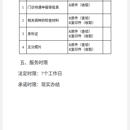
R
原件（收取）
1
门诊待遇申报审批表
R
原件（
查验
）
2
相关病种的检查材料
R
复印件（收取）
R
原件（
查验
）
3
身份证
R
复印件（收取）
R
原件（
查验
）
4
五分照片
R
复印件（收取）
五、服务
时限
法定时限：
7
个工作日
承诺时限：
现实办结