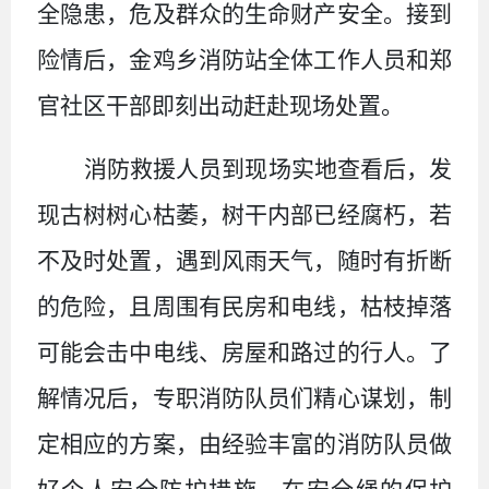
全隐患，危及群众的生命财产安全。接到
险情后，金鸡乡消防站全体工作人员和郑
官社区干部即刻出动赶赴现场处置。
消防救援人员到
现
场实地查看
后
，
发
现
古树树心枯萎，树干内部已经腐朽，若
不及时处置，遇
到
风雨天气
，随时有折断
的危险
，
且周围
有民
房
和电线，枯枝掉落
可能会击中电线、房屋和路过的行人。了
解情况后，专职消防队员们精心谋划，制
定相应的方案，由经验丰富的消防队员
做