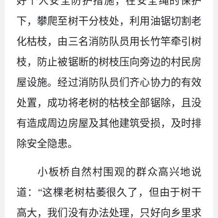
好
个人安全
防护措施
，在安全绳的保护
下，攀爬至树干分枝处，
利用油锯切割
老
化枯枝
，由三名
消防
队员用
长竹竿
牵引树
枝，防止
被
锯断的树枝压向
旁边的村民房
屋设施
。经过
消防队员们
齐心协力
的有效
处置
，成功
将老树的枯枝全部锯除
，
且
没
有造成周边房屋
及其他
建筑受损
，及时排
除安全隐患
。
小板桥自然村围观的群众
高兴地说
道
：
“
这棵老树枯萎
很久了，但由于树干
高
大，我们
没有办法处理
，只好向乡里求