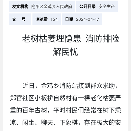
发文机构
隆阳区金鸡乡人民政府
公开目录
安全生产
文 号
浏览量
154
日期
2024-04-17
老树枯萎
埋
隐患
消防排险
解民忧
近日，金鸡乡消防站接到群众求助，
郑官社区小板桥自然村有一棵老化枯萎严
重的百年古树，平时村民们经常在树下乘
凉、闲坐、聊天、下象棋，存在极大的安