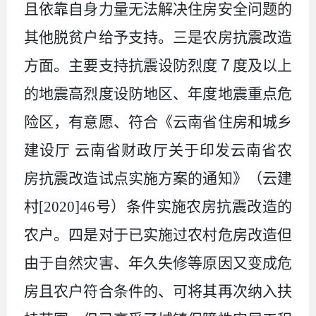
且依靠自身力量无法解决住房安全问题的
其他脱贫户给予支持
。
三是农房抗震改造
方面
。
主要支持抗震设防烈度７度及以上
的地震高烈度设防地区
、
年度地震重点危
险区
，
有意愿、符合
《
云南省住房和城乡
建设厅
云南省财政厅关于印发云南省农
房抗震改造试点实施方案的通知
》（
云建
村
[2020]46
号
）
条件实施农房抗震改造的
农户
。
四是对于已实施过农村危房改造但
由于自然灾害
、
年久失修等原因又变成危
房且农户符合条件的
、
可将其再次纳入扶