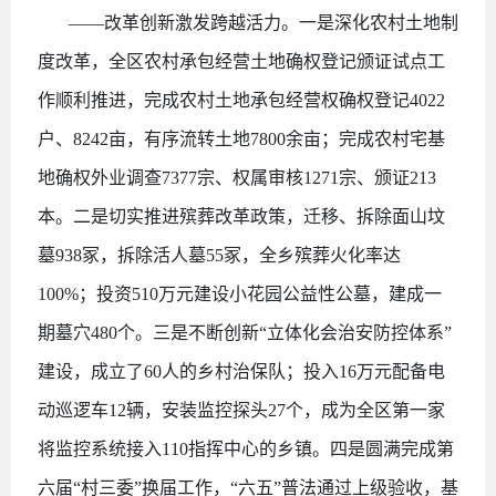
——改革创新激发跨越活力。一是深化农村土地制
度改革，全区农村承包经营土地确权登记颁证试点工
作顺利推进，完成农村土地承包经营权确权登记4022
户、8242亩，有序流转土地7800余亩；完成农村宅基
地确权外业调查7377宗、权属审核1271宗、颁证213
本。二是切实推进殡葬改革政策，迁移、拆除面山坟
墓938冢，拆除活人墓55冢，全乡殡葬火化率达
100%；投资510万元建设小花园公益性公墓，建成一
期墓穴480个。三是不断创新“立体化会治安防控体系”
建设，成立了60人的乡村治保队；投入16万元配备电
动巡逻车12辆，安装监控探头27个，成为全区第一家
将监控系统接入110指挥中心的乡镇。四是圆满完成第
六届“村三委”换届工作，“六五”普法通过上级验收，基