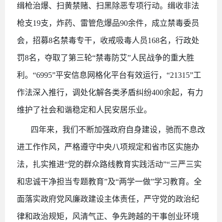
缉枪治爆、扫黄禁赌、扫黑除恶专项行动。缉收非法
枪支19支，炸药、雷管危爆品90余件，成立禁毒委员
会，招募8名禁毒专干，收戒吸毒人员168名，行政处
罚8名，夺取了第三轮“禁毒防艾”人民战争的重大胜
利。“6995”平安信息网格化平台有效运行，“21315”工
作法深入推行，调处化解各类矛盾纠纷400余起，有力
维护了社会和谐稳定和人民安居乐业。
四年来，我们不断加强政府自身建设，驰而不息改
进工作作风，严格遵守中央八项规定和省市区实施办
法，扎实推进
“党的群众路线教育实践活动”“三严三实
和忠诚干净担当专题教育”及“两学一做”学习教育。全
面落实政府党风廉政建设主体责任，严守党的政治纪
律和政治规矩，风清气正、争先跨越的干事创业环境