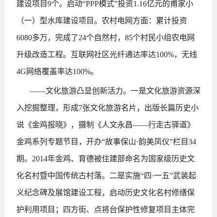
建设项目9个。启动“PPP模式”投资1.16亿元的甫家小
（一）型水库建设项目。农村电网方面：累计投资
6080多万，完成了24个自然村，85个村民小组农电网
升级改造工程。互联网社区光纤通达率达100%，无线
4G网络覆盖率达100%。
——文化旅游凸显创新活力。一是文化旅游资源深
入挖掘整理，形成7张文化旅游名片，出版长篇历史小
说《金鸡报晓》，摄制《人文永昌——行走古驿道》
金鸡系列专题节目，开办“故事保山·韵美凤仪”栏目34
期。2014年金鸡、育德被住建部命名为国家级历史文
化名村暨中国传统古村落。二是实施“四·一五”武装起
义纪念碑及展馆建设工程，启动历史文化名村修缮保
护利用项目；四方街、点将台保护性修复项目主体完