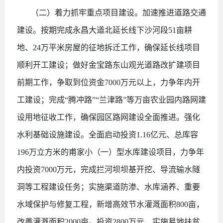
（二）着力抓牢重点项目建设。加速推进道路交通
建设。按期完成永昌大道北延长线下沙河段
51亩耕
地、24万平米房屋的征地拆迁工作，确保延长线项目
顺利开工建设；做好金宝路东山观光道路改扩建项目
前期工作，争取到位资金7000万元以上，力争年内开
工建设；完成“腾冲路”“兰津路”等万亩农业园内路网建
设用地征收工作，确保园区路网建设全面推进。强化
水利基础设施建设。全面启动投资1.16亿元、总库容
196万立方米的甫家小（一）型水库建设项目，力争年
内投资7000万元，完成拦河坝坝基开挖、导流输水隧
洞等工程建设任务；实施渠道防渗、水库涵养、重要
水域保护与修复工程，新增高效节水灌溉面积800亩，
改善灌溉面积2000亩。投资2800万元，实施易地扶贫