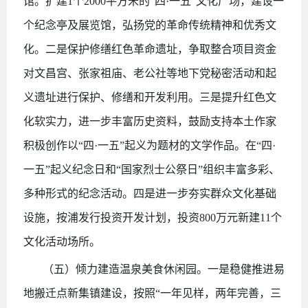
馆。扩建1个2000平方米的“四·一五”文化广场，建设一
个纪念亭及展览馆，弘扬党的革命传统精神和优秀文
化。二是保护修缮红色革命遗址，争取整合项目资金
对文昌宫、张家祖庙、老公社等地下党秘密活动和起
义遗址进行保护、修缮和开发利用。三是提升红色文
化软实力，进一步丰富历史资料，鼓励支持本土作家
积极创作以“四·一五”起义为题材的文学作品。在“四·
一五”起义纪念日和“国家烈士公祭日”组织丰富多彩、
多种形式的纪念活动。四是进一步夯实群众文化基础
设施，按浦发行投资开发计划，投资800万元新建11个
文化活动场所。
（五）倾力建造温泉美食休闲园。一是稳健推进易
地搬迁点新集镇建设，按照
“一年见样，两年完善，三