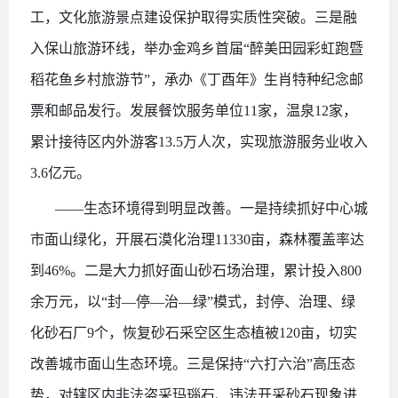
工，文化旅游景点建设保护取得实质性突破。三是融
入保山旅游环线，举办金鸡乡首届“醉美田园彩虹跑暨
稻花鱼乡村旅游节”，承办《丁酉年》生肖特种纪念邮
票和邮品发行。发展餐饮服务单位11家，温泉12家，
累计接待区内外游客13.5万人次，实现旅游服务业收入
3.6亿元。
——生态环境得到明显改善。一是持续抓好中心城
市面山绿化，开展石漠化治理11330亩，森林覆盖率达
到46%。二是大力抓好面山砂石场治理，累计投入800
余万元，以“封—停—治—绿”模式，封停、治理、绿
化砂石厂9个，恢复砂石采空区生态植被120亩，切实
改善城市面山生态环境。三是保持“六打六治”高压态
势，对辖区内非法盗采玛瑙石、违法开采砂石现象进