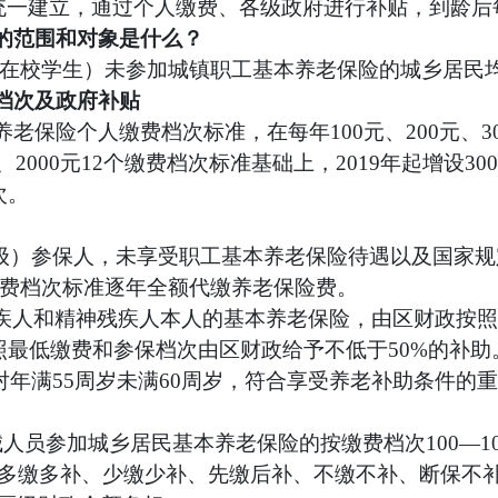
统一建立，通过个人缴费、各级政府进行补贴，到龄后
的范围和对象是什么？
在校学生
）
未参加城镇职工基本养老保险的
城乡
居民
档次及政府补贴
险个人缴费档次标准，在每年100元、200元、300元、
00元、2000元12个缴费档次标准基础上，2019年起增
次。
级）参保人，未享受职工基本养老保险待遇以及国家
缴费档次标准逐年全额代缴养老保险费。
残疾人和精神残疾人本人的基本养老保险，由区财政按照
最低缴费和参保档次由区财政给予不低于50%的补助
年满55周岁未满60周岁，符合享受养老补助条件的
员参加城乡居民基本养老保险的按缴费档次100—1000
“多缴多补、少缴少补、先缴后补、不缴不补、断保不