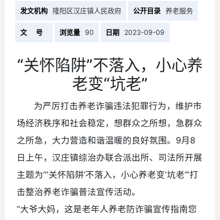
发文机构
隆阳区汉庄镇人民政府
公开目录
养老服务
文 号
浏览量
90
日期
2023-09-09
“关怀陷阱”不落入，小心养
老变“坑老”
为严厉打击养老诈骗违法犯罪行为，维护市
场经济秩序和社会稳定，想群众之所想，急群众
之所急，大力营造和谐温暖的良好氛围。9月8
日上午，汉庄镇综治办联合派出所、司法所开展
主题为“‘关怀陷阱’不落入，小心养老变‘坑老’”打
击整治养老诈骗普法宣传活动。
“大爷大妈，这是老年人养老防诈骗宣传指南您