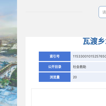
瓦渡乡
索引号
1153300101525765
公开目录
社会救助
浏览量
20