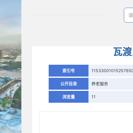
瓦渡
索引号
1153300101525765
公开目录
养老服务
浏览量
11