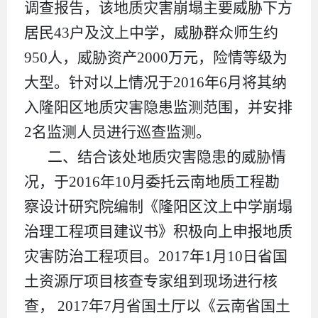
调查报告，该地质灾害崩塌主要威胁下方
居民
43
户及汶上中学，威胁群众师生约
950
人，威胁资产
2000
万元，险情等级为
大型。针对以上情况于
2016
年
6
月将其纳
入隆阳区地质灾害隐患监测范围，并安排
2
名监测人员进行巡查监测。
二、结合该处地质灾害隐患的威胁情
况，于
2016
年
10
月委托云南地质工程勘
察设计研究院编制《隆阳区汶上中学崩塌
治理工程项目建议书》积极向上申报地质
灾害防治工程项目。
2017
年
1
月
10
日省国
土资源厅项目核查专家组到现场进行核
查，
2017
年
7
月省国土厅以《云南省国土