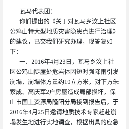
瓦马代表团：
你们提出的《关于对瓦马乡汶上社区
公鸡山特大型地质灾害隐患点进行治理》
的建议，已交我们研究办理，现答复如
下：
一、
2016
年
4
月
23
日，瓦马乡汶上社
区公鸡山陡崖处危岩体因短时强降雨引发
崩塌，崩塌体方量约
10
立方米，对下方朱
家成、高庆军
2
户房屋造成局部损坏。保
山市国土资源局隆阳分局接到报告后，于
2016
年
4
月
25
日邀请地质技术专家赶赴崩
塌发生地进行实地调查，根据出具的应急