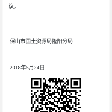
议。
保山市国土资源局隆阳分局
201
8
年
5
月
24
日