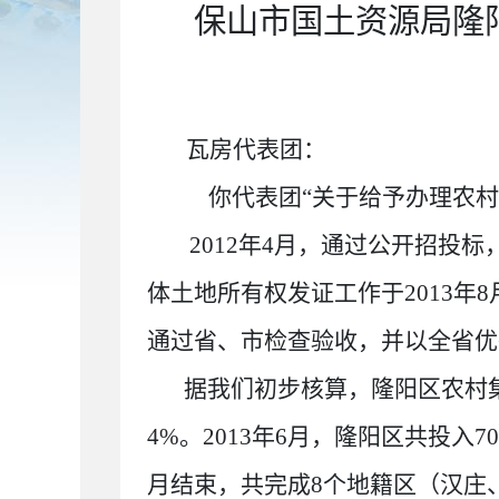
保山市国土资源局隆
瓦房代表团：
你代表团
“
关于给予办理农
2012
年
4
月，通过公开招投标
体土地所有权发证工作于
2013
年
8
通过省、市检查验收，并以全省优
据我们初步核算，隆阳区农村集
4%
。
2013
年
6
月，隆阳区共投入
70
月结束，共完成
8
个地籍区（汉庄