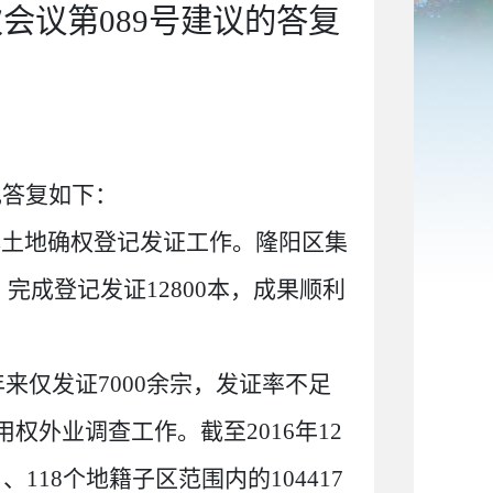
会议第089号建议的答复
现答复如下：
体土地确权登记发证工作。隆阳区集
，完成登记发证
12800
本，成果顺利
年来仅发证
7000
余宗，发证率不足
用权外业调查工作。截至
2016
年
12
）、
118
个地籍子区范围内的
104417