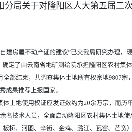
阳分局关于对隆阳区人大第五届二次
村自建房屋不动产证的建议
”
已交我局研究办理，
，确定了由云南省地矿测绘院承担隆阳区农村集
月全部结束，共调查集体土地所有权宗地
9807
宗
秀成果推荐上报国家。
体土地使用权证应发证数约为20
余万宗，而历
余名技术人员，全面启动隆阳区农村集体土地使
、板桥、河图、辛街、金鸡、潞江、瓦窑、芒宽