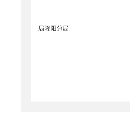
保
局隆阳分局
2