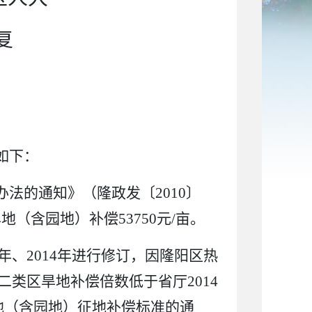
复
如下：
办法的通知》（隆政发〔
2010
〕
旱地（含园地）补偿
53750
元
/
亩
。
年、
2014
年进行修订，因隆阳区热
二类区旱地补偿倍数低于省厅
2014
地（含园地）征地补偿标准的通