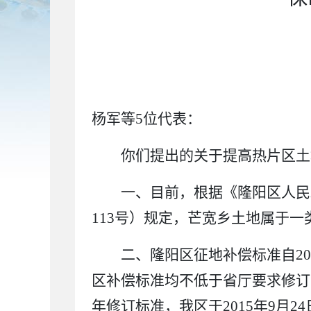
杨军等
5
位代表：
你们提出的关于提高热片区土
一、
目前，根据
《隆阳区人民
113
号）规定，芒宽乡土地属于一
二、
隆阳区征地补偿标准自
20
区补偿标准均不低于省厅要求修订
年修订标准，我区于
2015
年
9
月
24