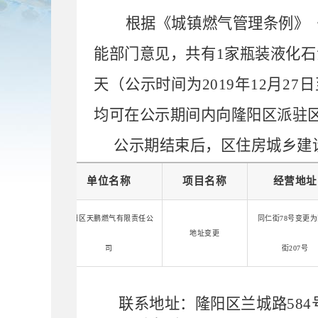
根据《城镇燃气管理条例》
能部门意见，
共
有
1
家
瓶装液化石
天
（公示时间为
2019
年
12
月
27
日
均可在公示期间内向隆阳区派驻
公示期结束后，区住房城乡建
单位名称
项目名称
经营地址
隆阳区天鹏燃气有限责任公
同仁街
78
号变更为
地址变更
司
街
207
号
联系地址：隆阳区兰城路
584