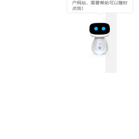
2345
rved.
备20005544号-1