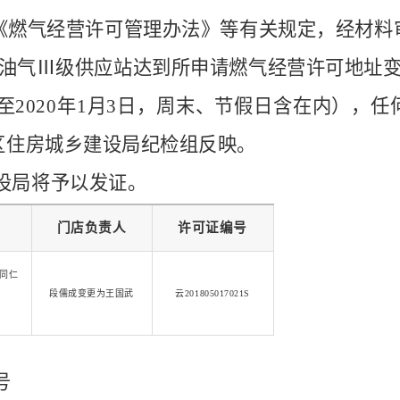
《燃气经营许可管理办法》等有关规定，经材料
油气
Ⅲ级供应站
达到所申请燃气经营许可
地址
至
2020
年
1
月
3
日
，周末、节假日含在内
），任
区住房城乡建设局纪检组反映。
设局将予以发证。
门店负责人
许可证编号
同仁
段儒成变更为王国武
云
201805017021S
号