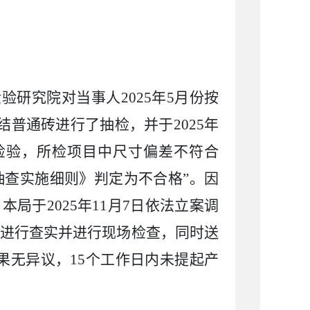
检验研究院对当事人
2025
年
5
月份按
结普通砖进行了抽检，并于
2025
年
检验，所检项目中尺寸偏差不符合
抽查实施细则》判定为不合格”。因
，本局于
2025
年
11
月
7
日依法立案调
进行查实并进行现场检查，同时送
果无异议，
15
个工作日内未提起产