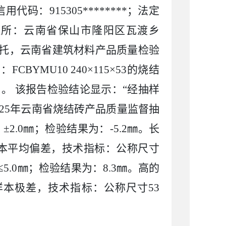
信用代码：
915305
********
；法定
住所：云南省保山市隆阳区瓦渡乡
托，云南省建筑材料产品质量检验
为：
FCBYMU10 240
×
115
×
53
的烧结
）。 该报告检验结论显示：“经抽样
25
年云南省烧结砖产品质量监督抽
，±
2.0
㎜；检验结果为：
-5.2
㎜。长
本平均偏差，技术指标：公称尺寸
≤
5.0
㎜；检验结果为：
8.3
㎜。高的
样本极差，技术指标：公称尺寸
53