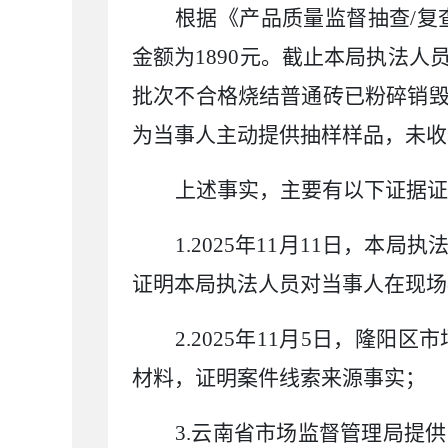
根据《产品质量监督抽查
/
复
金额为
1890
元。截止本局执法人
批次不合格烧结普通砖已粉碎销
为当事人主动提供抽样样品，
上述事实，主要有以下证据证
1.2025
年
11
月
11
日，本局执
证明本局执法人员对当事人在
2.2025
年
11
月
5
日，隆阳区市
材料，证明案件线
3.
云南省市场监督管理局提供