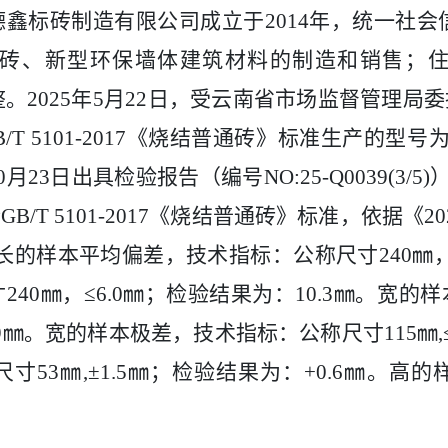
德鑫标砖制造有限公司成立于
2014
年，统一社会
砖、新型环保墙体建筑材料的制造和销售；
整。
2025
年
5
月
22
日，受云南省市场监督管理局委
/T 5101-2017
《烧结普通砖》标准生产的型号
0
月
23
日出具检验报告（编号
NO:25-Q0039(3/5)
合
GB/T 5101-2017
《烧结普通砖》标准，依据《
20
长的样本平均偏差，技术指标：公称尺寸
240
㎜
寸
240
㎜，≤
6.0
㎜；检验结果为：
10.3
㎜。宽的样
9
㎜。宽的样本极差，技术指标：公称尺寸
115
㎜
,
尺寸
53
㎜
,
±
1.5
㎜；检验结果为：
+0.6
㎜。高的