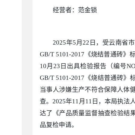
经营者：
范金锁
2025
年
5
月
22
日，受云南省市
GB/T 5101-2017
《烧结普通砖》
10
月
23
日出具检验报告（编号
NO
GB/T 5101-2017
《烧结普通砖》
当事人涉嫌
生产不符合保障人体
查。
2025
年
11
月
11
日，本局执法
达了《产品质量监督抽查检验结
品复检申请。