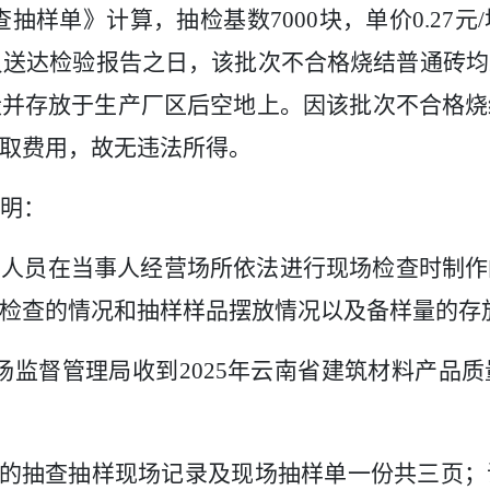
查抽样单》计算，抽检基数
7000
块，单价
0.27
元
/
员送达检验报告之日，该批次不合格烧结普通砖均
毁并存放于生产厂区后空地上。因该批次不合格烧
未收取费用，故无违法所得。
明：
法人员在当事人经营场所依法进行现场检查时制作
现场检查的情况和抽样样品摆放情况以及
场监督管理局收到
2025
年云南省建筑材料产品质
索来源事实；
的抽查抽样现场记录及现场抽样单一份共三页；