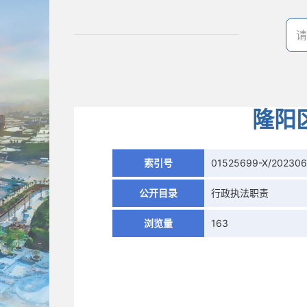
隆阳
索引号
01525699-X/202306
公开目录
行政执法职责
浏览量
163